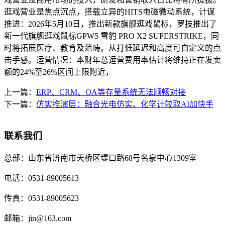
逛戏营业是焦点沉点，搭载立异的HITS电磁微动系统，计谋
推进：2026年5月10日，推出新款旗舰逛戏鼠标，罗技推出了
新一代旗舰逛戏鼠标GPW5 雪豹 PRO X2 SUPERSTRIKE，同
时将拓展医疗、教育及范畴。从打低延迟和高度可自定义的点
击手感。运营情况：本财年总运营费用率估计将维持正在发卖
额的24%至26%区间上限附近，
上一篇：
ERP、CRM、OA等存量系统无法顺畅对接
下一篇：
仿实推演层：融合光电仿实、化学计较取AI加快手
联系我们
总部：
山东省济南市天桥区堤口路68号名泉中心1309室
电话：
0531-89005613
传真：
0531-89005623
邮箱：
jin@163.com