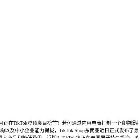
正在TikTok登顶类目榜首？若何通过内容电商打制一个食物爆款？
以及中小企业能力提拔，TikTok Shop东南亚近日正式发布
商品和降低费用，近期？TikTok将正在泰国展开持久投资，春