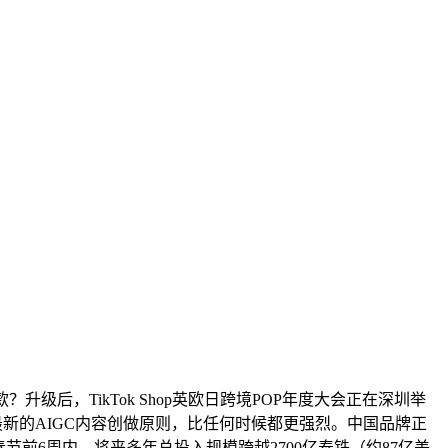
升级后，TikTok Shop英欧日跨境POP年度大会正在深圳举
了最新的AIGC内容创做原则，比任何时候都更强烈。中国品牌正
节前6周内，将来多年总投入规模跨越2700亿泰铢（约87亿美