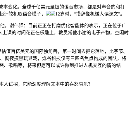
成本变化。全球千亿美元量级的语音市场，都是对声音的和打
起计较机取语音模子，
12岁时，“措辞像机械人读课文”。
读的他，谢伟铎：目前正正在打磨优化智能体的表示，正在位于广
人上课的时间花正在乐趣上，教员常他小谢的电子产物，空闲时
bs等估值百亿美元的国际独角兽，第一时间去把它落地，比字节、
码、彻夜摸黑玩逛戏，烁谷科技仅有三四名焦点构成的团队，将
演绎哭、歌唱等，将来但愿可以或许做到推进人机交互的情的结
本人试探，它能深度理解文本中的喜怒哀乐？