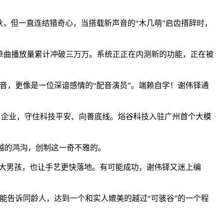
3年秋，但一直连结猎奇心，当搭载新声音的“木几萌”启齿措辞时，
单曲播放量累计冲破三万万。系统正正在内测新的功能，正在被
，更像是一位深谙感情的“配音演员”。端赖自学！谢伟铎通
）企业，守住科技平安、向善底线。焀谷科技入驻广州首个大模
越的鸿沟，创制这一奇不雅的。
”大男孩，也让手艺更快落地。有可能成功，谢伟铎又迷上编
告诉同龄人，达到一个和实人媲美的越过“可骇谷”的一个程