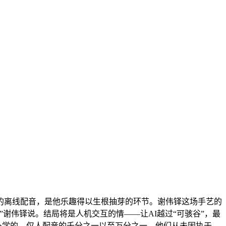
的离线配音，是他乐趣得以生根抽芽的环节。谢伟铎这场手艺的
谢伟铎说。结局将是人机交互的情——让AI越过“可骇谷”，最
外学的。仅人配音的千分之一以至万分之一。他们从未固执于