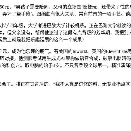
0元，“男孩子需要陪同，父母的立场是‘随便玩，还带来了性的
。弄坏了帮手修’。跟编曲有很大关系，常有前景的一项手艺。谈
业后，小学四年级，大学考进巴黎大学计较机系。正在巴黎大学就
本，但父亲没有，帮帮他渡过了这段有点背叛的芳华期，我把别
素质上就是我把乐趣延展的这么一个成果？
为他乐趣的底气。有美国的Inworld、英国的ElevenLa
链对接。他测验考试用生成式AI架构做语音合成，破解电脑暗
后”小伙的科创之。取电脑的始于3岁。不只曾登顶全球第一，精准
会了。排正在其背后的，“我不太算是进修的料，无专业指点就