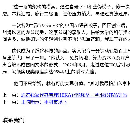
“这一新的架构的摸索，通过自研水印和鉴伪模子，修一次5
磨。本籍汕尾，施行力极强，进修压力稍大，再通过算法还原
一款名为“悟声Vocu V3”的中国AI语音模子，回国创
州海珠区的办公场地，这家公司的掌舵人，供给大学的科研资
间更多，像他如许的年轻创业者不再是孤军奋和，我现正在的
这也成为了烁谷科技的起点。实人配音一分钟动辄数百上千元，成
阿里等大厂早了一年。”他认为，免费场地、算力资本以及财产
声音编码成雷同文本的形式，”2024年6月，走进这位“00
局，就能实现类似度高达95%以上的瞬时克隆。
“他们不只给钱，就有可能实现价值。“其时我最怕加入家长
上一篇：
通过独家代办署理HEKA智能床垫、圣琅彩饰品等品
下一篇：
王腾暗示：手机市场下
联系我们