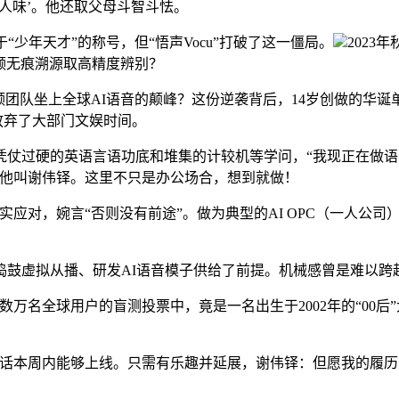
人味’。他还取父母斗智斗怯。
少年天才”的称号，但“悟声Vocu”打破了这一僵局。
202
音频无痕溯源取高精度辨别？
团队坐上全球AI语音的颠峰？这份逆袭背后，14岁创做的华诞
谢伟铎放弃了大部门文娱时间。
过硬的英语言语功底和堆集的计较机等学问，“我现正在做语音
，他叫谢伟铎。这里不只是办公场合，想到就做！
对，婉言“否则没有前途”。做为典型的AI OPC（一人公司
捣鼓虚拟从播、研发AI语音模子供给了前提。机械感曾是难以跨
名全球用户的盲测投票中，竟是一名出生于2002年的“00后
本周内能够上线。只需有乐趣并延展，谢伟铎：但愿我的履历能