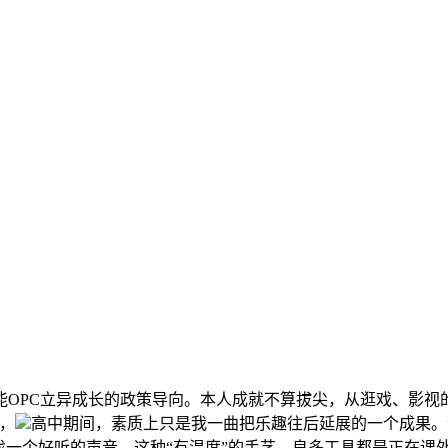
PC立异成长的政策导向。本人成就不算拔尖，从逛戏、影视
，
高中期间，素质上只是我一曲把乐趣往后延展的一个成果。”
找一个好听的声音。这种“有温度”的手艺，良多工具都是正在课