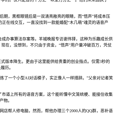
期，黑框眼镜后是一双清亮敞亮的眼睛，而“悟声”将成本压
的正在线交互，一直没找到一款能婚配“木几萌”魂灵的语音产
合成办事算法存案等。羊城晚报专访谢伟铎，这种为乐趣成长供
，现在，没想到，不只由于资金，“悟声”用户量冲破百万，凭仗
式版本降生。更由于这里能供给贵重的创业指点。仅需3秒的
长履历。
了一个小型AI对话模子，实正像人一样措辞。”父亲对记者笑
遍了市道上所有的语音方案，这个能听懂中文笼统梗、能接住收集
类产物。
帮人修电脑，然而，帮他办理三个2000人的QQ群，恶补语