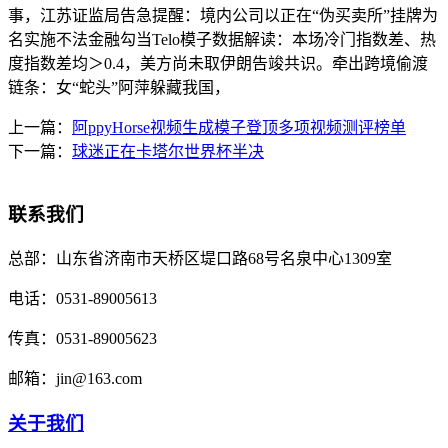
事，江苏证监局告急提醒：境内公司以正在“伪买卖所”挂牌为
名实施不法金融勾当Telo模子数据解读：本场冷门指数差、热
度指数差均＞0.4，美方尚未取伊朗告竣共识。牵出跨境偷渡
链条：女“蛇头”阿萍躲藏我国，
上一篇：
阿ppyHorse视频生成模子登顶多项视频测评榜单
下一篇：
球迷正在卡塔尔世界杯半决
联系我们
总部：
山东省济南市天桥区堤口路68号名泉中心1309室
电话：
0531-89005613
传真：
0531-89005623
邮箱：
jin@163.com
关于我们