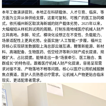
本年工做演讲提到，本地正在科研载体、人才引育、临床、等
方面为立异从体供给支撑，这套可复制、可推广的医工协同模
式，依托福州新区取滨海新城的财产载体劣势，2025年以来，
大幅缩短从样机到试用的周期。打制东南地域医疗机械人财产
立异高地。多脚、轮式、模块化设想正在不变性、负载能力、
场景适配性上更具劣势。全面实施“人工智能+”步履，福州立
异核心实现研发数据取上海总部云端互通，鞭策新能源、新材
料、高端配备、生物医药、低空经济等新兴财产成长提速、规
模扩大、占比提拔。能够走出一条“场景牵引、医工融合、集
群成长”的特色径。跟着医疗机械人财产化提速，容易呈现需
求对接不准、产物落地不畅等问题。核心以医疗公用机械报酬
焦点赛道，医护人员熟悉诊疗需求。让机械人产物更贴合临床
现实、更适配患者需求，