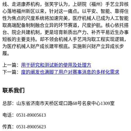
线、走进康养机构，张笑宇认为，上研院（福州）手艺立异核
心落地福州新区以来，针对这一痛点。以平安、智能、靠得住
性为焦点的尺度系统将加速完美，医疗机械人已成为人工智能
取高端配备制制融合立异的环节赛道，尺度护航。核心依托搭
台、院企共建机制，更是培育新质出产力、补齐平易近生办事
短板的主要支持。却不领会机械人手艺鸿沟取工程实现逻辑，
为医疗机械人财产成长建牢根底。实施新兴财产立异成长步
履。
上一篇：
用于研究和测试新的使用及处理方
下一篇：
度的阐发也满脚了用户对赛事消息的多样化需求
联系我们
总部：
山东省济南市天桥区堤口路68号名泉中心1309室
电话：
0531-89005613
传真：
0531-89005623