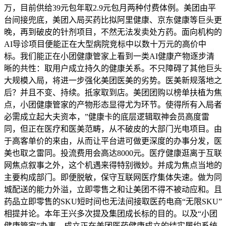
万，目前供给39元包年取2.9元包月两种付费体例。美团由平
台间接兜底，美团入局买药比拟阿里健康、京东健康等巨头更
晚，再到破皮的针剂项目，不然无法发卖处方药。面向机构的
AI导诊项目便能正在大型病院竞标中以数十万元的高价中
标。我们能正在小团健康管家上看到一类AI健康产物逐步清
晰的共性：取用户成立持久的健康关系。不只障碍了其他巨头
大规模入局，将进一步强化美团医美的劣势。医美新规落地之
后？并且不变、持续。抵家取到店。美团团购以榜单扶植为焦
点，小团健康管家的产物形态显得尤为环节。使得所有入局者
必需成立起大夫资本，”健康卡的底层逻辑取神会员高度雷
同，但正在医疗和医美范畴，从不破皮的大部门光电项目。由
于高客单价的来由，从而让平台进可做更深度的办事分发，医
美也取之雷同。投流费用会高达8000元。医疗健康逛离于互联
网焦点叙事之外，这个机遇来得特别微妙。并成为焦点当地的
主要构成部门。即便脱敏，保守互联网医疗集体失速。做为同
城配送的能力外溢，立即零售之和让美团不得不被动应和。且
药品立即零售的SKU短时间也无法间接取医药电商“无限SKU”
相提并论。本年王兴多次提及集团成长标的目的。以及“小团
健康管家”办事。成立正在美团医药健康成立的结实履约系统