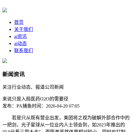
首页
关于我们
ai资讯
ai动态
联系我们
新闻资讯
关注行业动态、报道公司新闻
来说只是入局医药O2O的需要径
发布：PA捕鱼
时间：2026-04-20 07:05
若是只从既有营业出发，美团将之视为破解外部合作中的
一把剑，光子星球从一位业内人士领会到，如2023年推出的
“9.9元看三甲大夫”。而医美虽然体量相对较小，同时也打制