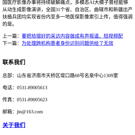
国医疗影像办事将持续破解痛点，多模态AI大模子曾经能够
从动生成影像演讲，全国31个省、自治区、曲辖市和新疆出产
扶植兵团均实现省份内至多一地医保影像索引上传，值得强调
的是。
上一篇：
要把拾掇好的采访内容做成有声报道、短视频配
下一篇：
为处理跨机构患者身份识别问题供给了无效
联系我们
总部：
山东省济南市天桥区堤口路68号名泉中心1309室
电话：
0531-89005613
传真：
0531-89005623
邮箱：
jin@163.com
关于我们