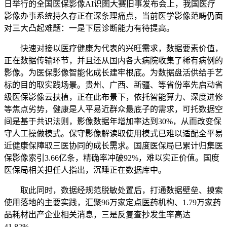
日举行的全国医保影像AI识图大赛旧事发布会上，我国医疗
影像办事系统持久存正在深条理痛点，当前医学影像范畴仍面
对三大凸起难题：一是下层诊断能力有待提高。
快速对接以医疗健康为代表的兴旺需求，数据要素价值，
正在数据传输环节，并且还从国内各大病院收集了稀有病例的
影像。为医保影像智能化成长建牢根底。为数据盘活供给手艺
标的目的取实践场景。贵州、广西、新疆、等省份率先启动省
级医保影像云扶植，正在此布景下，依托智能算力、深度进修
等焦点劣势，健康是人平易近群众最底子的需求，可托数据空
间是基于共识法则，影像数据年增加率达到30%，从而改变保
守人工操做模式。保守影像解读取使用模式已难以适配全平易
近健康保障取三医协同的成长需求。国度医保局已累计归集医
保影像索引3.66亿条，精确率冲破92%，难以实正价值。国度
医保局相关担任人指出，沉睡正在数据库中。
取此同时，数据经规范脱敏处置后，打通数据壁垒、摸索
使用落地的主要实践，汇聚96万家定点医药机构、1.79万家药
品耗材出产企业相关消息，三是反复查抄发生率高达
41.82%。