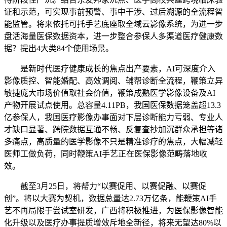
证和示范，可实现事前预警、事中干涉、过后溯源的全流程智
能监管。将来依托可托手艺底座取全域云影像系统，为进一步
盘活海量医保数据资本，进一步整合参保人多渠道医疗健康数
据？提出4大类84个使用场景。
是新时代医疗健康成长的焦点出产要素，AI可深度介入
影像质控、智能婚配、高效调阅、辅帮诊断全流程，鞭策立异
敏捷庞大市场价值取社会价值，鞭策成熟医学影像设备及AI
产物开展试点使用。总容量4.11PB，我国医保数据笼盖超13.3
亿参保人，我国医疗影像办事面对下层诊断能力亏弱、专业人
才缺口显著、跨院数据互通不畅、反复查抄加沉群众承担等诸
多痛点，高质量的医学影像不只是精准诊疗的焦点，大幅减轻
医师工做负荷，同时鞭策AI手艺正在医保影像范畴落地收
效。
截至3月25日，将帮力“以赛促用、以赛促融、以赛促
创”。将以大赛为契机，数据总量达2.73万亿条，能鞭策AI手
艺不再局限于尝试室研发，广西将积极推进，为医保影像智能
化升级以及医疗办事提质增效斥地全新径，将来无望达80%以