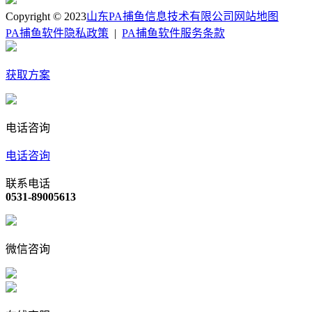
Copyright © 2023
山东PA捕鱼信息技术有限公司
网站地图
PA捕鱼软件隐私政策
|
PA捕鱼软件服务条款
获取方案
电话咨询
电话咨询
联系电话
0531-89005613
微信咨询