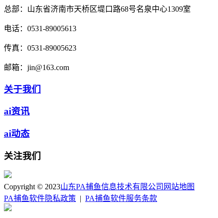
总部：
山东省济南市天桥区堤口路68号名泉中心1309室
电话：
0531-89005613
传真：
0531-89005623
邮箱：
jin@163.com
关于我们
ai资讯
ai动态
关注我们
Copyright © 2023
山东PA捕鱼信息技术有限公司
网站地图
PA捕鱼软件隐私政策
|
PA捕鱼软件服务条款