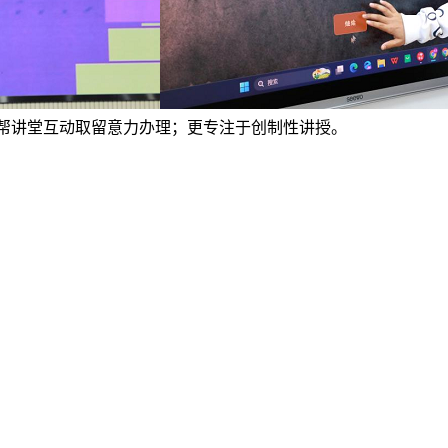
辅帮讲堂互动取留意力办理；更专注于创制性讲授。