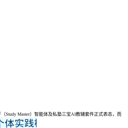
y Master）智能体及私塾三宝AI教辅套件正式表态，而