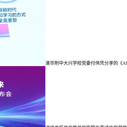
清华附中大兴学校党委付伟凭分享的《A