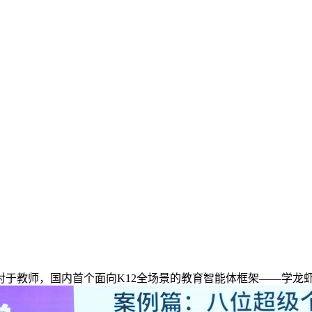
，国内首个面向K12全场景的教育智能体框架——学龙虾（Stud