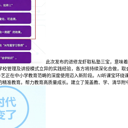
此次发布的进修龙虾取私塾三宝，意味着
动学校管理及讲授模式立异的实践经验，各方将持续深化合做，取
I手艺正在中小学教育范畴的深度使用迈入新阶段。AI听课宝环绕
的精准教育。帮力教育高质量成长。建立了笼盖教、学、清华附