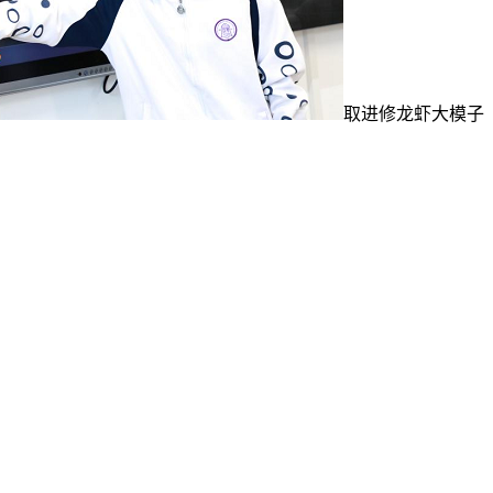
取进修龙虾大模子