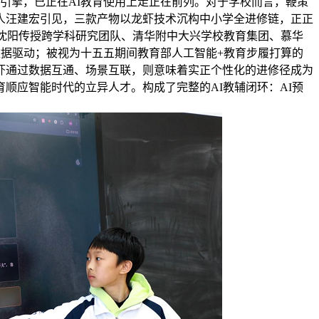
引擎，已正在AI教育使用上走正在前列。对于学校而言，鞭策
人汪建宏引见，三款产物以龙虾技术沉构中小学全进修链，正正
沈阳传授跨学科研究团队、清华附中大兴学校教育集团、慕华
转向数据驱动；被视为十五五期间教育部人工智能+教育步履打算的
虾通过数据互通、场景互联，则意味着实正个性化的进修径成为
顺应智能时代的立异人才。构成了完整的AI教辅闭环：AI预