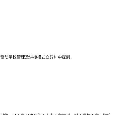
I驱动学校管理及讲授模式立异》中提到，