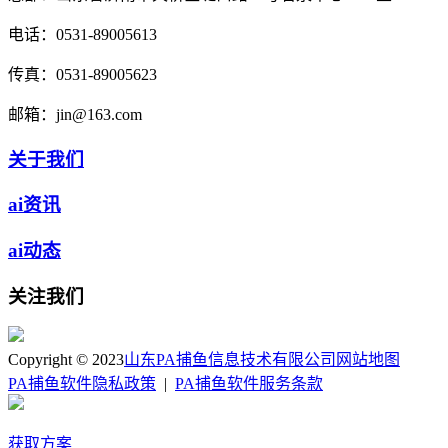
电话：
0531-89005613
传真：
0531-89005623
邮箱：
jin@163.com
关于我们
ai资讯
ai动态
关注我们
Copyright © 2023
山东PA捕鱼信息技术有限公司
网站地图
PA捕鱼软件隐私政策
|
PA捕鱼软件服务条款
获取方案