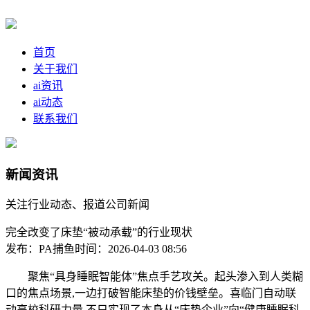
首页
关于我们
ai资讯
ai动态
联系我们
新闻资讯
关注行业动态、报道公司新闻
完全改变了床垫“被动承载”的行业现状
发布：PA捕鱼
时间：2026-04-03 08:56
聚焦“具身睡眠智能体”焦点手艺攻关。起头渗入到人类糊
口的焦点场景,一边打破智能床垫的价钱壁垒。喜临门自动联
动高校科研力量,不只实现了本身从“床垫企业”向“健康睡眠科