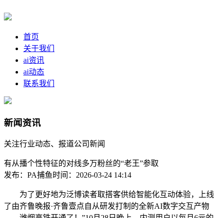
首页
关于我们
ai资讯
ai动态
联系我们
新闻资讯
关注行业动态、报道公司新闻
有从播个性特征的对线多万粉丝的“老王”参取
发布：PA捕鱼
时间：2026-03-24 14:14
为了更好地为泛博读者取搭客供给智能化互动体验，上线
了由齐鲁晚报·齐鲁壹点自从研发打制的全新AI数字交互产物
——潍烟高铁开通了！”10月28日晚上，内测用户以每月6元的