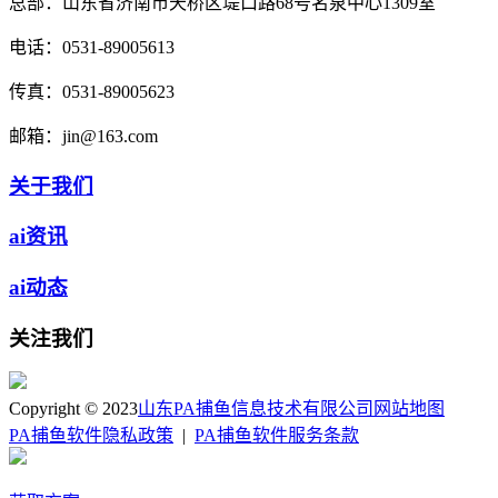
总部：
山东省济南市天桥区堤口路68号名泉中心1309室
电话：
0531-89005613
传真：
0531-89005623
邮箱：
jin@163.com
关于我们
ai资讯
ai动态
关注我们
Copyright © 2023
山东PA捕鱼信息技术有限公司
网站地图
PA捕鱼软件隐私政策
|
PA捕鱼软件服务条款