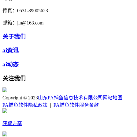
传真：
0531-89005623
邮箱：
jin@163.com
关于我们
ai资讯
ai动态
关注我们
Copyright © 2023
山东PA捕鱼信息技术有限公司
网站地图
PA捕鱼软件隐私政策
|
PA捕鱼软件服务条款
获取方案