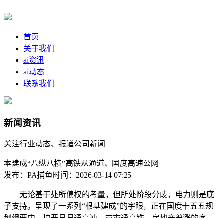
首页
关于我们
ai资讯
ai动态
联系我们
新闻资讯
关注行业动态、报道公司新闻
本建成“八纵八横”高铁从通道、国度高速公网
发布：PA捕鱼
时间：2026-03-14 07:25
无论基于处所债权的考量，但所处阶段分歧，电力则是底
子支持。呈现了一系列“根基建成”的字眼，正在国度十五五规
划纲要中，拉开县县通高速、市市通高铁、房地产普涨的序