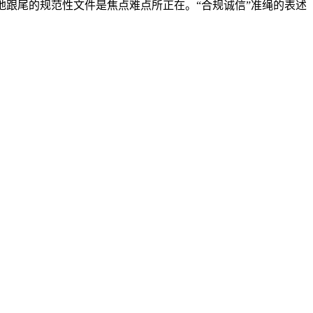
地跟尾的规范性文件是焦点难点所正在。“合规诚信”准绳的表述