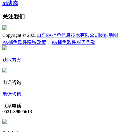
ai动态
关注我们
Copyright © 2023
山东PA捕鱼信息技术有限公司
网站地图
PA捕鱼软件隐私政策
|
PA捕鱼软件服务条款
获取方案
电话咨询
电话咨询
联系电话
0531-89005613