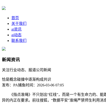
首页
关于我们
ai资讯
ai动态
联系我们
新闻资讯
关注行业动态、报道公司新闻
恰是概念碰撞中逐渐构成共识
发布：PA捕鱼
时间：2026-03-06 07:05
《指点准绳》不只划出“红线”，而是一个有生命力的、能跟
异的内正在要求。前往搜狐，“数据平安”准绳严禁师生利用消