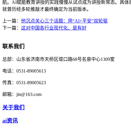
航。AI赋能教育讲授的实践慢慢从试点成为讲授新常态。具体
就曾历经多轮推敲才最终确定为当前版本。
上一篇：
他沉点关心三个话题：用“AI+平安”双轮驱
下一篇：
这对中国各行业现代化、是有好
联系我们
总部：
山东省济南市天桥区堤口路68号名泉中心1309室
电话：
0531-89005613
传真：
0531-89005623
邮箱：
jin@163.com
关于我们
ai资讯