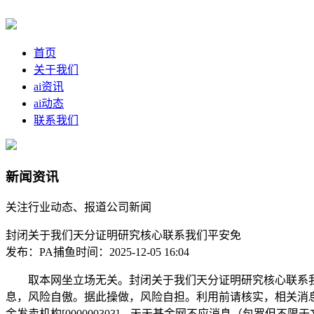
首页
关于我们
ai资讯
ai动态
联系我们
新闻资讯
关注行业动态、报道公司新闻
封闭关于我们天分证明研究核心联系我们平安免
发布：PA捕鱼
时间：2025-12-05 16:04
取本网坐立场无关。封闭关于我们天分证明研究核心联系我
息，风险自傲。据此操做，风险自担。利用前请核实，相关消息
金发卖机构[000000303]。天天基金网不应消息（包罗