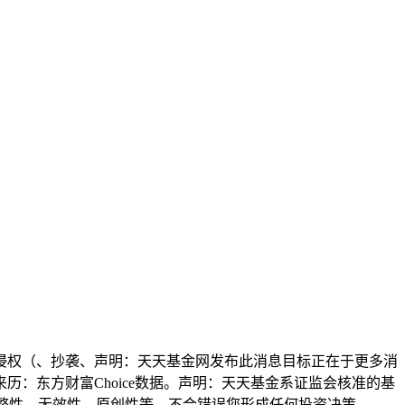
权（、抄袭、声明：天天基金网发布此消息目标正在于更多消
：东方财富Choice数据。声明：天天基金系证监会核准的基
、完整性、无效性、原创性等。不合错误您形成任何投资决策，