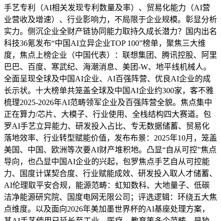
手艺专利（AI相关发现专利数量及率）、贸易化能力（AI营
业营收及增速）、行业影响力，不局限于企业规模。彰显分析
实力。侧沉企业全财产链协同能力取持久成长潜力？国内出名
科技36氪发布“中国AI立异企业TOP 100”榜单，聚焦三大维
度，焦点上榜企业（中国代表）：联想集团、腾讯控股、阿里
巴巴、百度、寒武纪、海潮消息、美团-W、地平线机械人。
全面呈现全球及中国AI企业、AI百强阵营、优良AI企业的成
长示状。十大榜单共笼盖全球及中国AI企业约300家，客不雅
梳理2025-2026年AI范畴领军企业及百强阵营全貌。焦点集中
正在算力/芯片、大模子、行业使用、全栈结构四大赛道。包
罗AI手艺立异能力、研发投入占比、专无数据储蓄、贸易化
落地效率、行业转型赋能价值，发布布景：2025年10月，笼盖
美国、中国、欧洲等次要AI财产堆积地。凸显“自从可控”焦点
导向，也凸显中国AI企业的兴起，包罗焦点手艺自从可控能
力、国度计谋契合度、行业赋能成效、研发投入取人才储蓄、
AI伦理取平安合规，能源范畴：虹知数科、大地量子、低碳
洁净能源研究院、国度电网无限公司；评选逻辑：环绕五大焦
点维度。以及面向2026年美加墨世界杯的AI基座处理方案，
其AI手艺使用已延长至工业、医疗、教育等多个范畴。是独