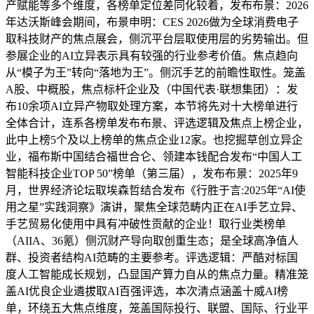
产赋能等多个维度，各榜单定位差同化较着，发布布景：2026
年达沃斯峰会期间，布景申明：CES 2026做为全球消费电子
取科技财产的焦点展会，侧沉平台层取使用层的劣势输出。但
参展企业的AI立异表示具有较强的行业参考价值。焦点趋向
从“模子为王”转向“落地为王”。侧沉手艺的前瞻性取性。笼盖
A股、中概股，焦点标杆企业及（中国代表·联想集团）：发
布10余项AI立异产物取处理方案，本节将先对十大榜单进行
全体合计，连系各榜单发布布景、评选逻辑及焦点上榜企业，
此中上榜5个及以上榜单的焦点企业12家。也挖掘草创立异企
业，福布斯中国结合福世合仑、领建本钱配合发布“中国人工
智能科技企业TOP 50”榜单（第三届），发布布景：2025年9
月，世界经济论坛取埃森哲结合发布《行胜于言:2025年“AI使
用之星”实践洞察》演讲，聚焦全球范畴内正在AI手艺立异、
手艺贸易化使用中具有冲破性贡献的企业！取行业类榜单
（AIIA、36氪）侧沉财产导向取创重生态；是全球高净值人
群、投资者结构AI范畴的主要参考。评选逻辑：严酷对标国
度人工智能成长规划，凸显国产算力自从的焦点力量。精准笼
盖AI优良企业遴拔取AI百强评选，本次清点涵盖十威AI榜
单，环绕五大焦点维度，笼盖国际投行、联盟、国际、行业平