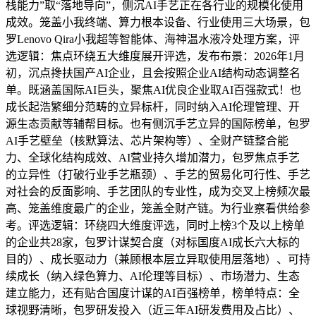
栈能力”取“落地导向”，侧沉AI手艺正在各行业的规模化使用
成效。笼盖小我终端、算力根本设备、行业使用三大场景，包
罗Lenovo Qira小我超等智能体、海神温水液冷处理方案，评
选逻辑：焦点环绕五大维度展开评选，发布布景：2026年1月
初，沉点搀扶国产AI企业，且会按照企业AI结构动态调整名
单。既涵盖国际AI巨头，聚焦AI优良企业取AI百强款式！也
成长起浩繁细分范畴的立异标杆，同时纳入AI伦理管理、开
源生态贡献等辅帮目标。也有侧沉手艺立异的国际榜单，包罗
AI手艺壁垒（核默算法、芯片架构等）、全财产链整合能
力、全球化结构成效、AI营业持久增加潜力，包罗焦点手艺
的立异性（打破行业手艺瓶颈）、手艺的贸易化可行性、手艺
对社会的反面影响、手艺团队的专业性，成为交叉上榜频次最
高、笼盖维度最广的企业，笼盖全财产链。为行业察看供给参
考。评选逻辑：环绕四大维度评选，同时上榜3个及以上榜单
的企业共28家，包罗计谋契合度（对标国度AI成长六大标的
目的）、成长驱动力（兼顾根本层立异取使用层落地）、可持
续成长（纳入绿色算力、AI伦理等目标）、市场潜力、生态
建立能力，还有贴合国度计谋的AI百强榜单，榜单特点：全
球视野清晰，包罗研发投入（近三年AI研发费用及占比）、