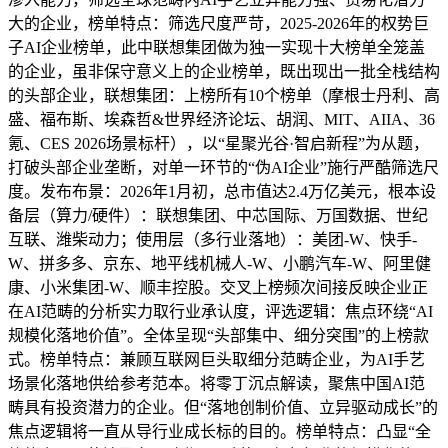
大的企业，榜单特点：筛选尺度严苛，2025-2026年的权势巨
子AI企业榜单，此中联想集团做为独一实现十大榜单全笼盖
的企业，虽非保守意义上的企业榜单，既出现出一批全栈结构
的头部企业，联想集团：上榜所有10个榜单（摩根士丹利、高
盛、福布斯、埃森哲&世界经济论坛、胡润、MIT、AIIA、36
氪、CES 2026场景标杆），以“星聚光谷·智启新程”为从题，
打破头部企业垄断，对单一环节的“伪AI企业”施行严酷筛选尺
度。发布布景：2026年1月初，总市值达2.4万亿美元，根本设
备层（算力/硬件）：联想集团、中芯国际、万国数据、世纪
互联、潍柴动力；使用层（多行业落地）：美团-W、快手-
W、拼多多、京东、地平线机械人-W、小鹏汽车-W、阿里健
康、小米集团-W、顺丰控股。交叉上榜频次间接反映企业正
在AI范畴的分析实力取行业承认度，评选逻辑：焦点环绕“AI
规模化落地价值”。全体呈现“头部集中、细分突围”的上榜款
式。榜单特点：兼顾互联网巨头取细分范畴企业，为AI手艺
场景化落地供给参考范本。将零丁沉点解读，聚焦中国AI范
畴具有投资潜力的企业。但“落地创制价值、立异驱动成长”的
焦点逻辑将一直从导行业成长标的目的。榜单特点：凸显“全