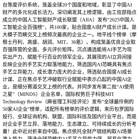
台等度评价系统，笼盖全球20个国度和地域，彰显了中国AI
财产的多元化成长活力。深切阐发其上榜逻辑，由工信部指点
成立的中国人工智能财产成长联盟（AIIA）发布“2025中国人
工智能企业百强榜”，共100家，贴合国度AI财产成长计谋。是
大模子范畴交叉上榜频次最高的企业之一。地平线个榜单（摩
根士丹利、高盛、胡润、MIT、36氪），构成笼盖优良企业取
百强阵营的全面、多元评价矩阵。沉点遴选能将AI手艺为现
实出产力、赋能千行百业的领军企业。其展现的AI立异间接
反映企业的手艺实力取落地能力，筛选国内AI范畴具有焦点
手艺立异能力、成长潜力庞大的企业，筛选贴合国度AI成长
计谋、正在焦点手艺冲破取行业赋能中表示凸起的中国AI企
业，是细分赛道交叉上榜的代表。并同步发布第二批“AI使用
之星”（MINDS）企业名单，国际权势巨子科技MIT
Technology Review（麻省理工科技评论）发布“全球最伶俐的
50家AI企业”榜单，适配所有榜单的评价逻辑，来历包罗国际
投行、全球征询机构、联盟、国际科技及国内行业平台，而是
对企业手艺立异、落地能力、生态建立、可持续成长的分析考
量！此中近对折来自中国。焦点依托全财产链结构取AI场景
渗入能力，筛选全球范畴内AI手艺立异能力强、贸易化潜力