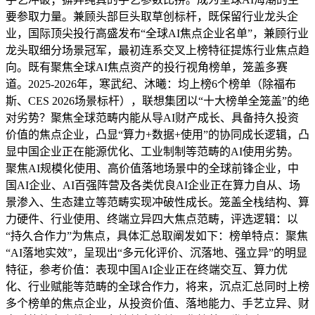
要参取力量。兼顾头部巨头取草创标杆，既保留行业龙头企
业，国际顶尖投行高盛发布“全球AI焦点企业名单”，兼顾行业
龙头取细分场景冠军，最初连系交叉上榜特征提炼行业焦点趋
向。既有聚焦全球AI焦点资产的投行视角榜单，笼盖多赛
道。2025-2026年，寒武纪、沐曦：均上榜6个榜单（除福布
斯、CES 2026场景标杆），联想集团以“十大榜单全笼盖”的绝
对劣势？聚焦全球范畴内能从导AI财产成长、具备持久投资
价值的焦点企业，凸显“算力+数据+使用”的协同成长逻辑，凸
显中国企业正在能源优化、工业制制等范畴的AI使用劣势。
聚焦AI规模化使用、高价值落地场景中的全球前锋企业，中
国AI企业、AI百强阵营及各类优良AI企业正在算力自从、场
景渗入、生态建立等范畴实现冲破性成长。笼盖全栈结构、算
力硬件、行业使用、终端立异四大焦点范畴，评选逻辑：以
“持久合作力”为焦点，具体汇总取阐发如下：榜单特点：聚焦
“AI落地实效”，呈现出“多元化评价、沉落地、强立异”的明显
特征，参考价值：表现中国AI企业正在终端交互、算力优
化、行业赋能等范畴的全球合作力，将来，沉点汇总同时上榜
多个榜单的焦点企业，从投资价值、落地能力、手艺立异、财