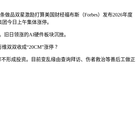
品双星激励打算美国财经福布斯（Forbes）发布2026年度
龙集团今日上午集体涨停。
。旧日领涨的AI硬件板块沉挫。
双收成“20CM”涨停 ？
内容不形成投资。目前变乱缘由查询拜访、伤者救治等善后工做正