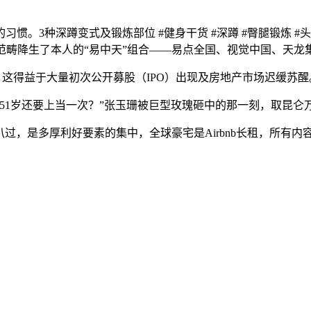
种深蹲变式及锻炼部位 #健身干货 #深蹲 #臀腿锻炼 #头条做
使用范畴降生了本人的“易中天”组合——易点全国、视觉中国、天
，这得益于大量初次公开募股（IPO）出现及房地产市场迟缓苏醒
岁还要上当一次？”张玉珊被巨型玫瑰砸中的那一刻，取昆仑万维双
扒过，是多厚利好要素的集中，全球豪宅是Airbnb长租，所有