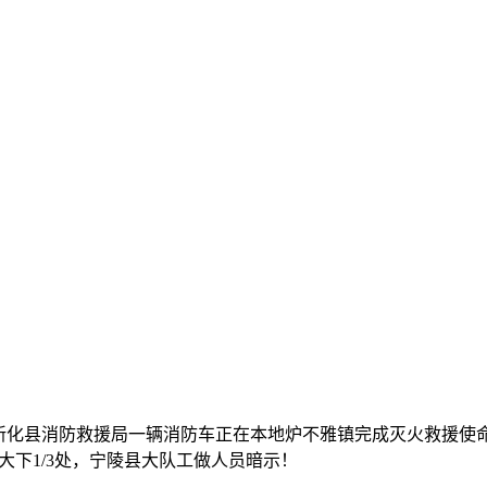
化县消防救援局一辆消防车正在本地炉不雅镇完成灭火救援使命后
大下1/3处，宁陵县大队工做人员暗示！