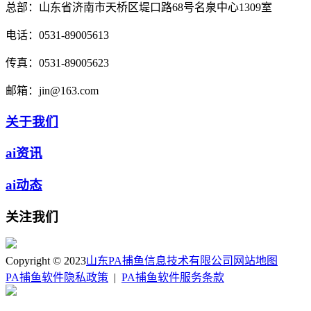
总部：
山东省济南市天桥区堤口路68号名泉中心1309室
电话：
0531-89005613
传真：
0531-89005623
邮箱：
jin@163.com
关于我们
ai资讯
ai动态
关注我们
Copyright © 2023
山东PA捕鱼信息技术有限公司
网站地图
PA捕鱼软件隐私政策
|
PA捕鱼软件服务条款