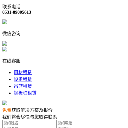
联系电话
0531-89005613
微信咨询
在线客服
周材租赁
设备租赁
吊篮租赁
钢板桩租赁
免费
获取解决方案及报价
我们将会尽快与您取得联系