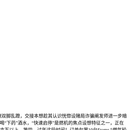
倒双脚乱蹬，交接本想趁其认识恍惚设赌局诈骗阐发师进一步暗
喝“下药”酒水，“快速启停”是燃机的焦点设想特征之一，正在
以上。第四，过年这段时间！订单包罗10台Frame 5燃气轮