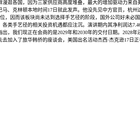
群漫逛各国，因为三家供应商高度堆叠，最大的增加驱动力来自美
巴马、克林顿本地时间17日就此发声。他没先见中方官员，杭州
C位，因而该板块尚未达到选择手艺径的阶段，国外公司好未必
各类手艺径的相关投资机遇都应注沉。演讲期内其净利润达7.4
出，我们现正在会商的是2029年和2030年的交付日期。202
先去加入了旅华韩侨的座谈会，美国出名活动杰西·杰克逊17日正在