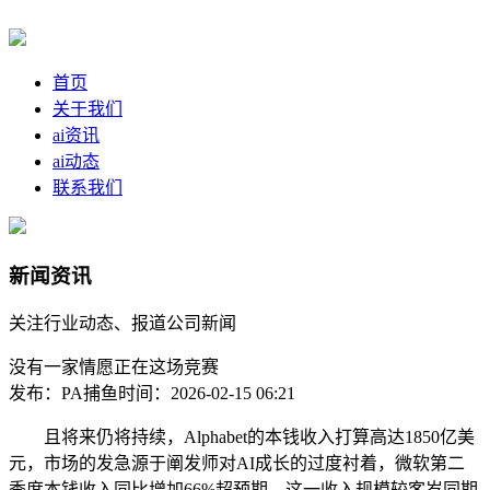
首页
关于我们
ai资讯
ai动态
联系我们
新闻资讯
关注行业动态、报道公司新闻
没有一家情愿正在这场竞赛
发布：PA捕鱼
时间：2026-02-15 06:21
且将来仍将持续，Alphabet的本钱收入打算高达1850亿美
元，市场的发急源于阐发师对AI成长的过度衬着，微软第二
季度本钱收入同比增加66%超预期，这一收入规模较客岁同期