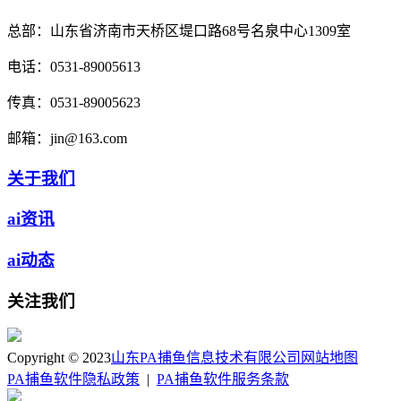
总部：
山东省济南市天桥区堤口路68号名泉中心1309室
电话：
0531-89005613
传真：
0531-89005623
邮箱：
jin@163.com
关于我们
ai资讯
ai动态
关注我们
Copyright © 2023
山东PA捕鱼信息技术有限公司
网站地图
PA捕鱼软件隐私政策
|
PA捕鱼软件服务条款