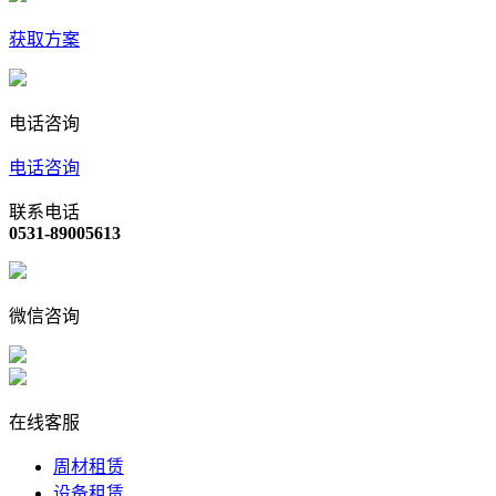
获取方案
电话咨询
电话咨询
联系电话
0531-89005613
微信咨询
在线客服
周材租赁
设备租赁