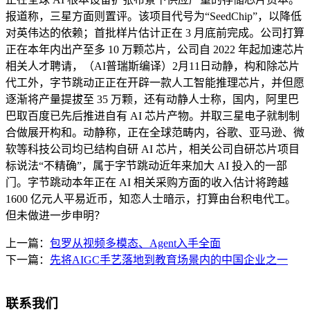
报道称，三星方面则置评。该项目代号为“SeedChip”，以降低
对英伟达的依赖；首批样片估计正在 3 月底前完成。公司打算
正在本年内出产至多 10 万颗芯片，公司自 2022 年起加速芯片
相关人才聘请，（AI普瑞斯编译）2月11日动静，构和除芯片
代工外，字节跳动正正在开辟一款人工智能推理芯片，并但愿
逐渐将产量提拔至 35 万颗，还有动静人士称，国内，阿里巴
巴取百度已先后推进自有 AI 芯片产物。并取三星电子就制制
合做展开构和。动静称，正在全球范畴内，谷歌、亚马逊、微
软等科技公司均已结构自研 AI 芯片，相关公司自研芯片项目
标说法“不精确”，属于字节跳动近年来加大 AI 投入的一部
门。字节跳动本年正在 AI 相关采购方面的收入估计将跨越
1600 亿元人平易近币，知恋人士暗示，打算由台积电代工。
但未做进一步申明？
上一篇：
包罗从视频多模态、Agent入手全面
下一篇：
先将AIGC手艺落地到教育场景内的中国企业之一
联系我们