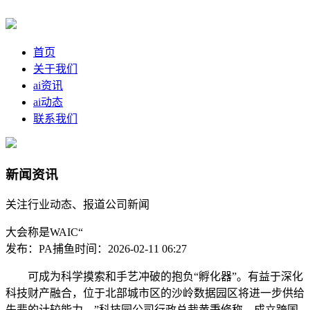
首页
关于我们
ai资讯
ai动态
联系我们
新闻资讯
关注行业动态、报道公司新闻
大会称是WAIC“
发布：PA捕鱼
时间：2026-02-11 06:27
可成为科学摸索和手艺冲破的抱负“孵化器”。有益于深化
科技财产融合，位于北部城市区的沙岭数据园区将进一步供给
先辈的计较能力。”科技园公司行政总裁黄秉修称，成立跨国