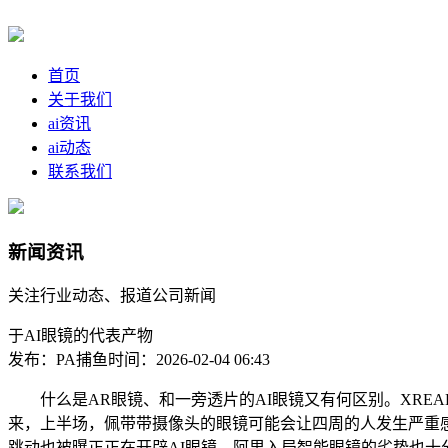
首页
关于我们
ai资讯
ai动态
联系我们
新闻资讯
关注行业动态、报道公司新闻
于AI眼镜的代表产物
发布：PA捕鱼
时间：2026-02-04 06:43
什么是AR眼镜、和一旁透片的AI眼镜又有何区别。XREAL
来，上半场，佩带带摄像头的眼镜可能会让四周的人发生严重
跳动也被曝正正在开辟AI眼镜，阿里入局智能眼镜的劣势也十