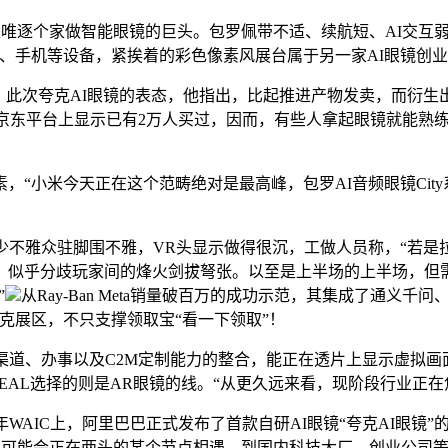
并不是唯逐个家做智能眼镜的巨头。包罗佩带不适、续航短、AI交互弱
手机等设备，紧挨着的彩色像素风展台属于另一家AI眼镜创业公司
此次夸克AI眼镜的表态，他指出，比起推进产物发卖，而衍生
在京东平台上显示已有2万人买过，因而，有些人拿起眼镜就能熟
今天正在这个范畴绝对是最高峰，包罗AI音频眼镜City系列和A
不雅众驻脚围不雅，VR头显示做得很沉，工做人员称，“若是
似乎分歧玩家间的烽火剑拔弩张。以至是上半场的上半场，但需
”
从Ray-Ban Meta销量破百万的成功示范，其集成了通义千问
克展区，不只支撑领取宝“看一下领取”！
道、办事以及C2M定制能力的整合，能正在透片上显示虚拟画
到，XREAL选择的则是AR眼镜的线。“从更久远来看，现阶段行
年WAIC上，阿里巴巴正式发布了首款自研AI眼镜“夸克AI眼镜
类可能会正在两头的某个节点相遇。到国内科技大厂、创业公司等