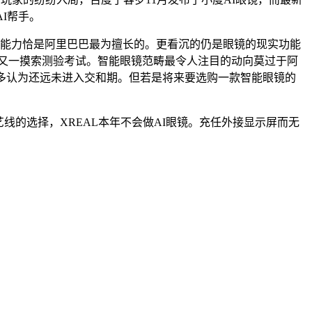
I帮手。
能力恰是阿里巴巴最为擅长的。更看沉的仍是眼镜的现实功能
的又一摸索测验考试。智能眼镜范畴最令人注目的动向莫过于阿
大多认为还远未进入交和期。但若是将来要选购一款智能眼镜的
的选择，XREAL本年不会做AI眼镜。充任外接显示屏而无