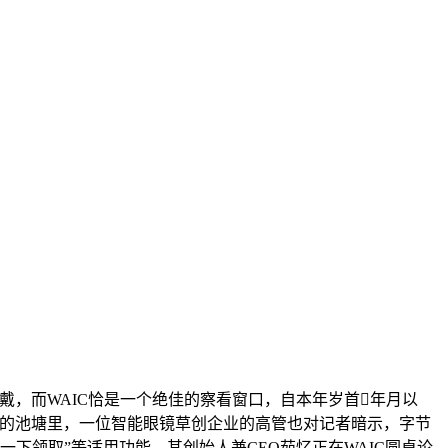
试戴，而WAIC恰是一个绝佳的察看窗口，自本年岁首年月以
小的池塘里，一位智能眼镜草创企业的高管也对记者暗示，字节
下领取”等适用功能。其创始人兼CEO茹忆正在WAIC圆桌论