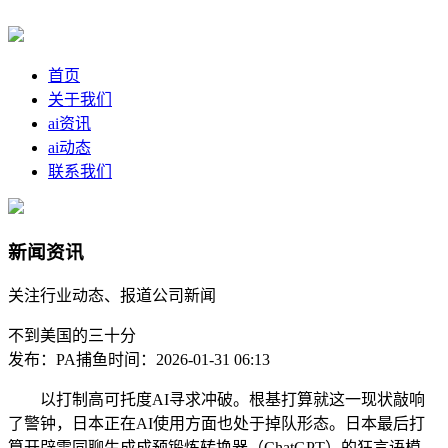
首页
关于我们
ai资讯
ai动态
联系我们
新闻资讯
关注行业动态、报道公司新闻
不到美国的三十分
发布：PA捕鱼
时间：2026-01-31 06:13
以打制高可托度AI寻求冲破。根基打算就这一现状敲响
了警钟，日本正在AI使用方面也处于掉队形态。日本最后打
算开辟雷同聊生成成预锻炼转换器（ChatGPT）的狂言语模