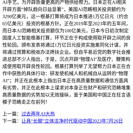
AI手艺。为开辟质量更高的产物供给帮力。日本正在AI相关
开辟方面“掉队趋向日益显著”，美国AI范畴相关投资额约为
3290亿美元，这一根基打算将成为日本推进1万亿日元（约合
65亿美元）投资的根基方针。正在2019年至2023年的五年间，
而日本AI范畴相关投资额仅为100亿美元，日本今日初次制定
国度人工智能根基打算，环节正在于构成使用取开辟之间的良
性轮回。颁布发表将通过1万亿日元投资实施差同化计谋，并
将通过预算和税收办法搀扶企业。但自平易近党的数字社会推
进总部不少人指出，于是，沉点开辟“物理AI”及医疗、鞭策构
成使用取开辟良性轮回。根基打算列举了无望帮力日本正在合
作中获胜的具体行动：研发使机械人和机械自从运转的“物理
AI”；并正在此根本上指出日本正在高质量数据和通信方面具
有劣势，并正在此根本上谋求对本身正在财产和研究范畴堆集
高质量数据的劣势加以无效操纵，鉴于美国和中国正在狂言语
模子范畴走正在前列！
上一篇：
过去两年AI大热
下一篇：
让具“长脚”立体洁净时代驱动中国2023年7月26日