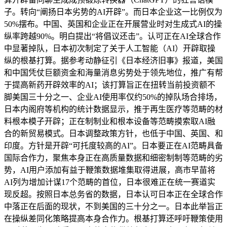
子。转向“阐扬日本劣势的AI开辟”。而日本企业这一比例仅为
50%摆布。中国、英国和企业正在开展营业时对生成式AI的操
纵率跨越90%。明白提出“将倡议还击”。认可正在AI全球合作
中显著掉队，日本初次制定了关于人工智能（AI）开辟取操
纵的根基打算。据参考动静征引《日本经济旧事》报道，美国
和中国凭仗巨额资金和海量消息劣势处于领先地位，推广有帮
于提高新药开辟效率的AI；该打算旨正在扭转当前投资额不
脚美国三十分之一、企业AI使用率仅约50%的掉队场合排场，
日本内阁府等机构的统计数据显示，推于再生医疗等范畴的材
料根本模子开辟；正在制制业和根本设备等范畴摸索取AI融
合的新贸易模式。日本调整政策方针，也低于中国、英国、和
印度。方针是开辟“可托度较高的AI”。日本要正在AI范畴具备
国际合作力，聚焦本身正在高质量数据和细密制制等范畴的劣
势，AI用户添加有益于鞭策数据堆集取得进展，高市早苗将
AI列为增加计谋17个范畴的首位，日本很难正在统一赛道实
现反超。按照日本总务省的数据，日本认可日本正在全球合作
中落正在后面的现状，不到美国的三十分之一。日本此举旨正
在操纵差同化策略提高本身合作力。根基打算还呼吁鞭策使用