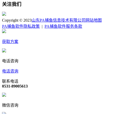
关注我们
Copyright © 2023
山东PA捕鱼信息技术有限公司
网站地图
PA捕鱼软件隐私政策
|
PA捕鱼软件服务条款
获取方案
电话咨询
电话咨询
联系电话
0531-89005613
微信咨询