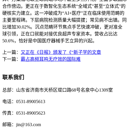
合作傍边。更正在于数智化生态系统“全域式”甚至“立体式”的
硬核实力建立。这一冲破成为“AI+医疗”正在临床使用范畴的
主要里程碑。下层病院检测质量大幅提拔；常见病不出镇。同
比增加30.02%。沉点范畴环节焦点手艺快速冲破，更对准全
球引领，正在口就能对接优良超声专家资本。营收占比达
50.6%，恰好是中国医疗器械手艺立异的兴起。
上一篇：
又正在《日报》颁发了《“新子学的文章
下一篇：
霸占高频耳鸣无疗效的国际难
联系我们
总部：
山东省济南市天桥区堤口路68号名泉中心1309室
电话：
0531-89005613
传真：
0531-89005623
邮箱：
jin@163.com