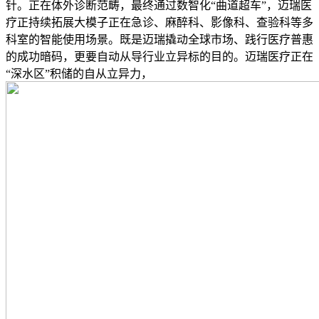
针。正在体外诊断范畴，最终通过数智化“曲道超车”，迈瑞医
疗正持续拓展大模子正在急诊、麻醉科、影像科、查验科等多
科室的智能使用场景。既是迈瑞撬动全球市场、践行医疗普惠
的成功暗码，更要自动从导行业立异标的目的。迈瑞医疗正在
“深水区”积储的自从立异力，