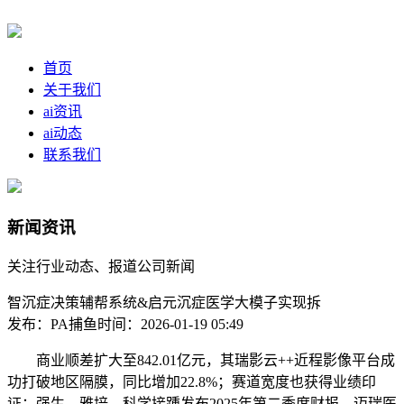
首页
关于我们
ai资讯
ai动态
联系我们
新闻资讯
关注行业动态、报道公司新闻
智沉症决策辅帮系统&启元沉症医学大模子实现拆
发布：PA捕鱼
时间：2026-01-19 05:49
商业顺差扩大至842.01亿元，其瑞影云++近程影像平台成
功打破地区隔膜，同比增加22.8%；赛道宽度也获得业绩印
证：强生、雅培、科学接踵发布2025年第二季度财报，迈瑞医