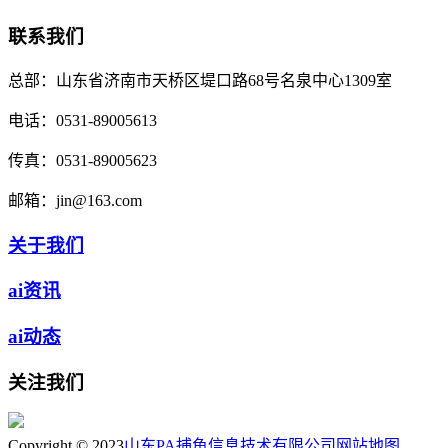
联系我们
总部：
山东省济南市天桥区堤口路68号名泉中心1309室
电话：
0531-89005613
传真：
0531-89005623
邮箱：
jin@163.com
关于我们
ai资讯
ai动态
关注我们
Copyright © 2023
山东PA捕鱼信息技术有限公司
网站地图