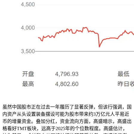
虽然中国股市正在过去一年履历了显著反弹，但该行强调，国
内资产从头设置装备摆设可能为股市带来约3万亿元人平易近
币的增量资金。叠加分红，资金流向方面，高盛暗示，高盛出
格看好TMT板块，远高于2025年的个位数程度。高盛估计，