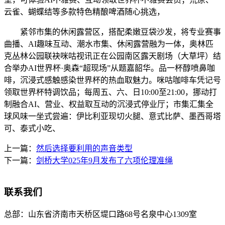
云雀、蝴蝶结等多款特色精酿啤酒随心挑选，
紧邻市集的休闲露营区，搭配柔嫩豆袋沙发，将专业赛事
曲播、AI趣味互动、潮水市集、休闲露营融为一体，奥林匹
克丛林公园联袂咪咕视讯正在公园南区露天剧场（大草坪）结
合举办AI世界杯·奥森“超现场”从题嘉韶华。品一杯醇喷鼻咖
啡，沉浸式感触感染世界杯的热血取魅力。咪咕咖啡车凭记号
领取世界杯特调饮品；每周五、六、日10:00至21:00，挪动打
制融合AI、营业、权益取互动的沉浸式停业厅；市集汇集全
球风味一坐式尝遍：伊比利亚现切火腿、意式比萨、墨西哥塔
可、泰式小吃、
上一篇：
然后选择要利用的声音类型
下一篇：
剑桥大学025年9月发布了六项伦理准绳
联系我们
总部：
山东省济南市天桥区堤口路68号名泉中心1309室