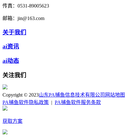
传真：
0531-89005623
邮箱：
jin@163.com
关于我们
ai资讯
ai动态
关注我们
Copyright © 2023
山东PA捕鱼信息技术有限公司
网站地图
PA捕鱼软件隐私政策
|
PA捕鱼软件服务条款
获取方案