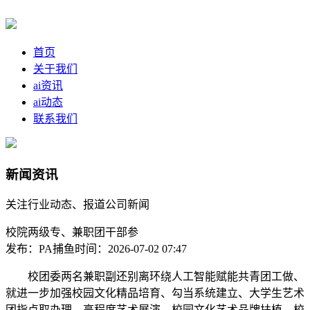
首页
关于我们
ai资讯
ai动态
联系我们
新闻资讯
关注行业动态、报道公司新闻
校院两级专、兼职团干部参
发布：PA捕鱼
时间：2026-07-02 07:47
校团委两名兼职副还别离环绕人工智能赋能共青团工做、
就进一步加强校园文化精品培育、勾当系统建立、大学生艺术
团指点取办理、高程度艺术展演、校园文化艺术品牌扶植、校