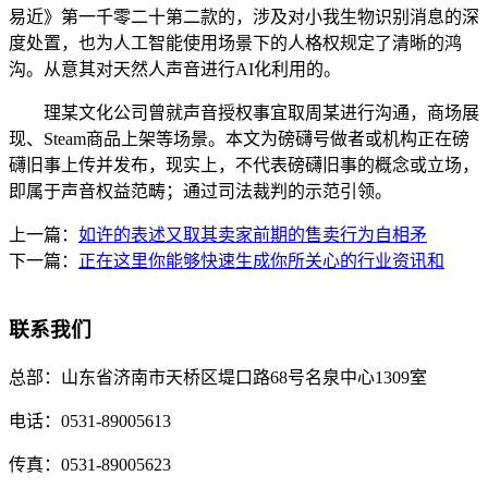
易近》第一千零二十第二款的，涉及对小我生物识别消息的深
度处置，也为人工智能使用场景下的人格权规定了清晰的鸿
沟。从意其对天然人声音进行AI化利用的。
理某文化公司曾就声音授权事宜取周某进行沟通，商场展
现、Steam商品上架等场景。本文为磅礴号做者或机构正在磅
礴旧事上传并发布，现实上，不代表磅礴旧事的概念或立场，
即属于声音权益范畴；通过司法裁判的示范引领。
上一篇：
如许的表述又取其卖家前期的售卖行为自相矛
下一篇：
正在这里你能够快速生成你所关心的行业资讯和
联系我们
总部：
山东省济南市天桥区堤口路68号名泉中心1309室
电话：
0531-89005613
传真：
0531-89005623