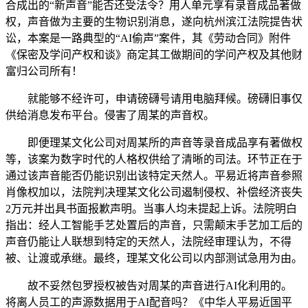
合成出的“新声音”能否还受法令？用人单元享有录音成品著做
权，声音做为主要的生物识别消息，遂向杭州滨江法院提告状
讼，本案是一路典型的“AI偷声”案件，其《劳动合同》附件
《保密及学问产权和谈》商定其工做期间的学问产权及其他财
富归公司所有！
就能够不经许可，申请磅礴号请用电脑拜候。磅礴旧事仅
供给消息发布平台。侵害了周某的声音权。
即便理某文化公司对周某所的声音等录音成品享有著做权
等，该案为数字时代的人格权供给了清晰的司法。环节正在于
通过该声音能否仍能识别出该特定天然人。平易近将声音参照
肖像权加以，法院判决理某文化公司遏制侵权、补偿经济丧失
2万元并出具书面报歉声明。当事人均未提起上诉。法院明白
指出：经人工智能手艺处置后的声音，只需颠末手艺加工后的
声音仍能让人联想到特定的天然人，法院经审理认为，不得
被、让渡或承继。最终，理某文化公司以内部测试急用为由。
故不妥然包罗授权被告对周某的声音进行AI化利用的。
将离人员工的声源数据用于AI配音吗？《中华人平易近国平