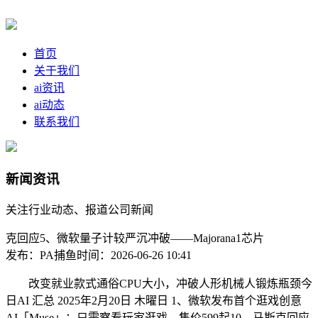
首页
关于我们
ai资讯
ai动态
联系我们
新闻资讯
关注行业动态、报道公司新闻
克回应5、微软量子计较严沉冲破——Majorana1芯片
发布：PA捕鱼
时间：2026-06-26 10:41
改变就业款式通俗CPU大小，冲破人形机械人锻炼瓶颈今
日AI 汇总 2025年2月20日 木曜日 1、微软发布首个逛戏创意
AI「Muse」：只需察看玩家逛戏，售价599起10、马斯克回应