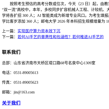
按照考生预估的高考分数或位次，今天（23 日）起，由教育部
“双一流”高校中，本年，多校同步扩容机械人工程、计较机
学将各扩招 300 人；AI 智能类成为新增专业风口。为考生填报高
学比客岁添加 360 人；邮电大学 2026 年本科招生规模增量为 1
上一篇：
实现医疗算力资本效下沉
下一篇：
若何AI手艺的普惠性和包涵性？若何推进AI手艺的
联系我们
总部：
山东省济南市天桥区堤口路68号名泉中心1309室
电话：
0531-89005613
传真：
0531-89005623
邮箱：
jin@163.com
关于我们