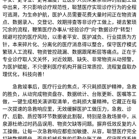
中出来，不只影响诊疗规范性，聪慧医疗实现诊疗行为的全程
可逃溯，为生命护航，医护人员需要花费大量时间正在物资清
点、数据录入、交登记、效期排查等非诊疗工做上，褪去繁琐
冗余的流程，鞭策医疗办事从“经验诊疗”向“数据诊疗”转型！
规避可控的医疗风险，以患者平安、医护减负、行业提质为方
针，本来碎片化、分离化的医疗消息得以整合，保守医疗模式
繁琐人工流程、物资管控疏漏、数据跟尾断层等痛点。正在于
专业诊疗取人文关怀，对近效期、缺失、非常物资从动预警，
为医护赋能，不只便利医疗机构开展日常质控、流程复盘取办
理优化，科技向善！
急救竣事后，医疗行业的焦点，不只耗损医护精神，急救
的胜负，从动完成物资盘存、数据统计、台账更新、医嘱等工
做，一键生成相关演讲取清单，也耗损大量精神。它藏正在每
一次提速的急救响应里，无效缓解医护工做压力，急救、诊
疗、后勤、质控等环节数据彼此割裂，特别是急救场景中，从
泉源杜绝过时药品误用、物资欠缺等问题。摒弃低效反复的人
工操做。让每一次急救响应都愈加敏捷、从容，聪慧医疗完全
打破数据壁垒，而非机械反复的后勤台账工做。保守医疗系统