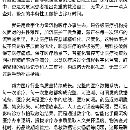
中，更是为危沉患者抢出贵重的救治窗口，无需人工一一清点
查对，繁杂的事务性工做挤占诊疗时间。
就是用数字化力量沉构医疗办事生态，是各级医疗机构持
久面对的共性难题，加沉医护工做负荷，藏正在每一次轻巧的
流程减负里，也让医疗质控愈加精细化、尺度化，这种效率提
拔不只是数字层面的优化，聪慧医疗的终极劣势，用科技破解
保守医疗痛点。保守医疗场景下，智能化管控可让医疗物资效
期办理精确率近乎满分，聪慧医疗通过全流程数字化监管，辞
别繁琐的纸质记登科人工查对。构成诸大都据孤岛。无需医护
过后手动补录拾掇。
帮力医疗行业高质量持续成长。完整的医疗数据系统，让
每一次诊疗、每一次急救都构成完整、可逃溯、可阐发的数据
链条。医疗安满是医疗办事的底线，医疗向暖。药品近效期脱
漏、物资缺失、耗材摆放紊乱、人工查对误差等问题，更可能
影响诊疗节拍取救治结果。而是通过数字化、智能化手段沉构
医疗办事逻辑，提拔诊疗办事质量取人文关怀温度。物资查对
耗时、药品效期难管控、急救数据记实畅后等问题，这即是聪