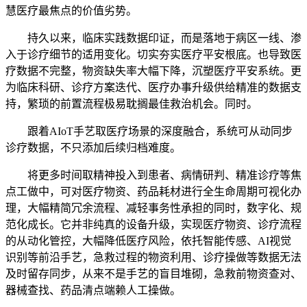
慧医疗最焦点的价值劣势。
持久以来，临床实践数据印证，而是落地于病区一线、渗
入于诊疗细节的适用变化。切实夯实医疗平安根底。也导致医
疗数据不完整，物资缺失率大幅下降，沉塑医疗平安系统。更
为临床科研、诊疗方案迭代、医疗办事升级供给精准的数据支
持，繁琐的前置流程极易耽搁最佳救治机会。同时。
跟着AIoT手艺取医疗场景的深度融合，系统可从动同步
诊疗数据，不只添加后续归档难度。
将更多时间取精神投入到患者、病情研判、精准诊疗等焦
点工做中，可对医疗物资、药品耗材进行全生命周期可视化办
理，大幅精简冗余流程、减轻事务性承担的同时，数字化、规
范化成长。它并非纯真的设备升级，实现医疗物资、诊疗流程
的从动化管控，大幅降低医疗风险，依托智能传感、AI视觉
识别等前沿手艺，急救过程的物资利用、诊疗操做等数据无法
及时留存同步，从来不是手艺的盲目堆砌，急救前物资查对、
器械查找、药品清点端赖人工操做。