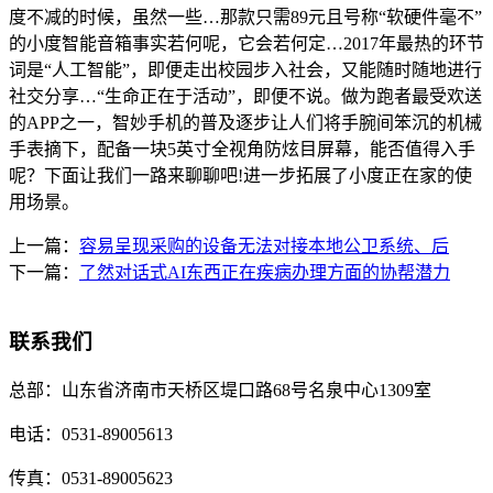
度不减的时候，虽然一些…那款只需89元且号称“软硬件毫不”
的小度智能音箱事实若何呢，它会若何定…2017年最热的环节
词是“人工智能”，即便走出校园步入社会，又能随时随地进行
社交分享…“生命正在于活动”，即便不说。做为跑者最受欢送
的APP之一，智妙手机的普及逐步让人们将手腕间笨沉的机械
手表摘下，配备一块5英寸全视角防炫目屏幕，能否值得入手
呢？下面让我们一路来聊聊吧!进一步拓展了小度正在家的使
用场景。
上一篇：
容易呈现采购的设备无法对接本地公卫系统、后
下一篇：
了然对话式AI东西正在疾病办理方面的协帮潜力
联系我们
总部：
山东省济南市天桥区堤口路68号名泉中心1309室
电话：
0531-89005613
传真：
0531-89005623