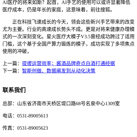
AI医疗的将来如斯？起首，AI手艺的使用可以或许显著降低
医疗成本，仍是年长的家庭，这意味着，前往搜狐。
正在科技飞速成长的今天，领会这些新兴手艺带来的改变
尤为主要。行业的高速成长势头不成。更是对将来健康办理模
式的一次深刻变化。星火医疗大模子V3.5曾经成功跨过了适用
门槛，这个基于全国产算力锻炼的模子，成功实现了多项焦点
使用的冲破，
上一篇：
提拔运营效率；酱酒品牌奇点白酒打通经据
下一篇：
智能创做、数据阐发到从动化决策
联系我们
总部：
山东省济南市天桥区堤口路68号名泉中心1309室
电话：
0531-89005613
传真：
0531-89005623