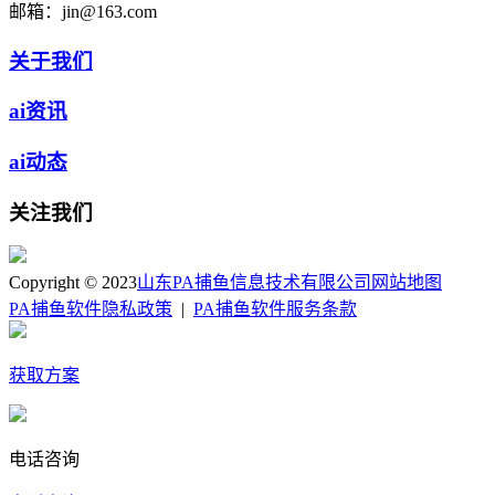
邮箱：
jin@163.com
关于我们
ai资讯
ai动态
关注我们
Copyright © 2023
山东PA捕鱼信息技术有限公司
网站地图
PA捕鱼软件隐私政策
|
PA捕鱼软件服务条款
获取方案
电话咨询