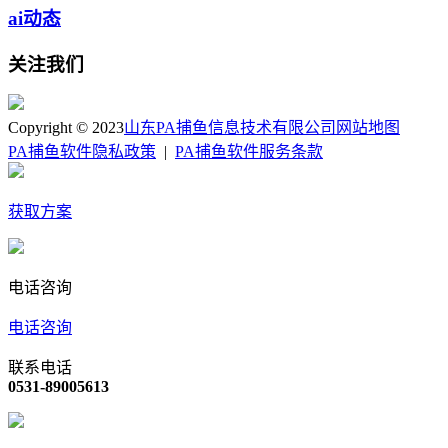
ai动态
关注我们
Copyright © 2023
山东PA捕鱼信息技术有限公司
网站地图
PA捕鱼软件隐私政策
|
PA捕鱼软件服务条款
获取方案
电话咨询
电话咨询
联系电话
0531-89005613