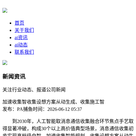
首页
关于我们
ai资讯
ai动态
联系我们
新闻资讯
关注行业动态、报道公司新闻
加速收集智收集设想方案从动生成、收集施工智
发布：PA捕鱼
时间：2026-06-12 05:37
到2030年，人工智能取消息通信收集融合环节焦点手艺取
得显著冲破，构成30个以上高价值典型场景，消息通信收集初
步实现高档级自智，加速收集智能规划、收集设想方案从动生