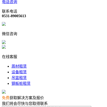
电话咨询
联系电话
0531-89005613
微信咨询
在线客服
周材租赁
设备租赁
吊篮租赁
钢板桩租赁
免费
获取解决方案及报价
我们将会尽快与您取得联系