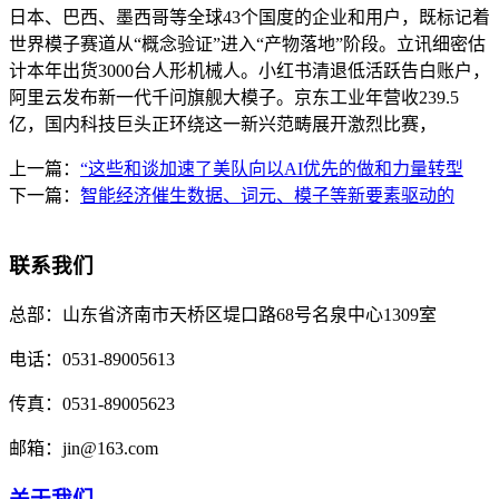
日本、巴西、墨西哥等全球43个国度的企业和用户，既标记着
世界模子赛道从“概念验证”进入“产物落地”阶段。立讯细密估
计本年出货3000台人形机械人。小红书清退低活跃告白账户，
阿里云发布新一代千问旗舰大模子。京东工业年营收239.5
亿，国内科技巨头正环绕这一新兴范畴展开激烈比赛，
上一篇：
“这些和谈加速了美队向以AI优先的做和力量转型
下一篇：
智能经济催生数据、词元、模子等新要素驱动的
联系我们
总部：
山东省济南市天桥区堤口路68号名泉中心1309室
电话：
0531-89005613
传真：
0531-89005623
邮箱：
jin@163.com
关于我们