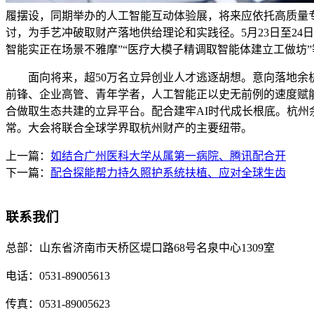
履摆设，同期举办的人工智能互动体验展，将来应依托高质量
讨，为手艺冲破取财产落地供给理论和实践径。5月23日至24日
智能实正在场景不雅摩”“医疗大模子精调取智能体建立工做坊
面向将来，超50万名立异创业人才逃逐胡想。意向落地余杭
前锋、企业高管、青年学者，人工智能正以史无前例的速度赋
合做取生态共建的立异平台。配合建牢AI时代成长根底。杭州
常。大会将联合全球学界取杭州财产的主要纽带。
上一篇：
如结合广州医科大学从属第一病院、腾讯配合开
下一篇：
配合探能帮力持久照护系统扶植、应对全球生齿
联系我们
总部：
山东省济南市天桥区堤口路68号名泉中心1309室
电话：
0531-89005613
传真：
0531-89005623