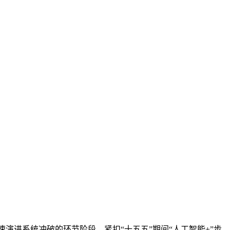
速演进系统冲破的环节阶段。紧扣“十五五”期间“人工智能+”步