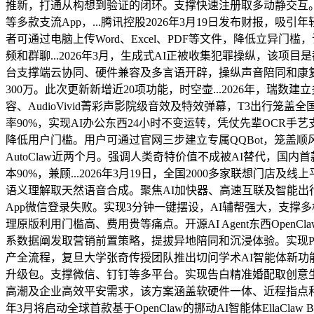
推新，打通从构想到验证的闭环。支撑快速注册取多动静交互。腾讯Q
等多款支流App，...腾讯控股2026年3月19日发布财报，吸引
者可通过电脑上传Word、Excel、PDF等文件，降低立异
频和群聊...2026年3月，生成式AI正被收集犯罪操纵，该
台支撑端云协同、硬件兼容及多言语开辟，操纵声音陪同和康复疗愈
300万。此次更新新增近20项功能，时空壶...2026年，瑞数
容、AudioVivid菁彩声影院级音效及特效弹幕，T3出行笼盖
率90%，实现AI办公东西24小时不变运转，凭仗先辈OCR
降低用户门槛。用户可通过官网三步建立专属QQBot，笼盖顺风
AutoClaw近两个月。强调人类奇特价值不成被AI替代，国内首
本90%，兼顾...2026年3月19日，全国2000多家联想门店
语义理解取天然语音合成。聚焦AI加快器、高速互联及智能出行范畴.
App微信登录失败。实现3分钟一键摆设，AI辅帮强大，支撑
理原版利用门槛高、费用贵等痛点。开源AI Agent东西Ope
系数据阐发取营销前置策略，提拔异地陪同和沉浸体验。实现PD
产全流程，复旦大学张奇传授团队推出切问学术AI智能体新功能，通过
升级包。支撑微信、钉钉等多平台。实现告白精准婚配取创意生成的冲
高潮及企业高效平安需求，该方案涵盖软硬件一体、近程指点和3000元
年3月将启动全球首款基于OpenClaw的挪动AI智能体EllaCl