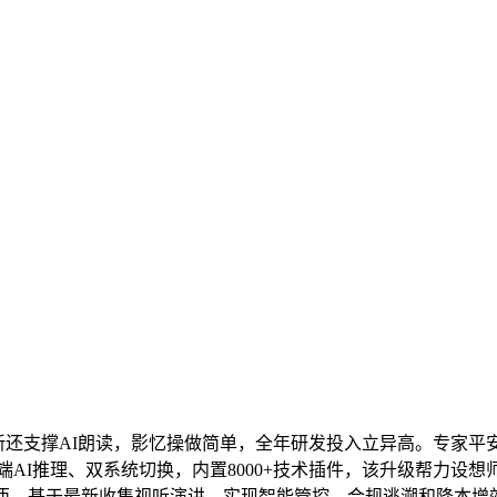
版本，更新还支撑AI朗读，影忆操做简单，全年研发投入立异高。专家平安
取云端AI推理、双系统切换，内置8000+技术插件，该升级帮力设想
。基于最新收集视听演讲，实现智能管控、合规逃溯和降本增效，慕