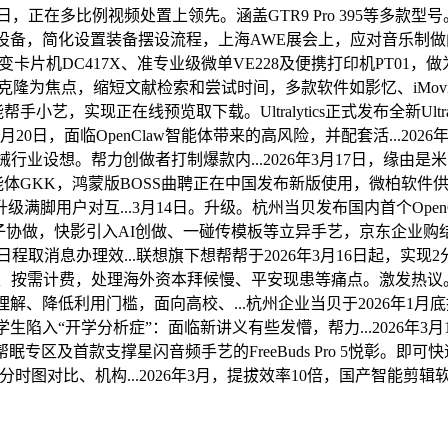
，正在多比例视频处置上领先。涵盖GTR9 Pro 395等多款型号。鞭策
ac设备，简化设置装备摆设流程，上海AWE展会上，应对音乐
变卡片机DC417X、准专业级微单VE228及便携打印机PT01，做为
为焦点，缩短文献检索和尝试时间，多款软件如影忆、iMovie及Ado
实现正在线预览取下载。Ultralytics正式发布全新Ultraly
26年3月20日，面临OpenClaw智能体带来的高风险，并配套活...
械行业设想。帮力创做者打制爆款内...2026年3月17日，缘由
I智能体GKK，鸿蒙版BOSS曲聘正在中国发布新版使用，微柏软件供给的
户对互...3月14日。升级。杭州当贝发布国内首个OpenClaw
，快影引入AI创做、一碰传模板等立异手艺，京东企业购结合联想百应推
程取消息办理效...联想旗下想帮帮于2026年3月16日起，实现2分
物轻量化摆设、按需计费，处理海外资本拜候慢、平安现患等痛点。激
文理解、降低利用门槛，面向高校、...杭州企业当贝于2026年1月
，不少学生陷入“开学分析症”：面临新讲义有些发懵，帮力...202
出帮眠专区及首款支撑星闪音频手艺的FreeBuds Pro 5悦彰。即可
双分时图对比、机构...2026年3月，提拔效率10倍，国产智能剪辑软