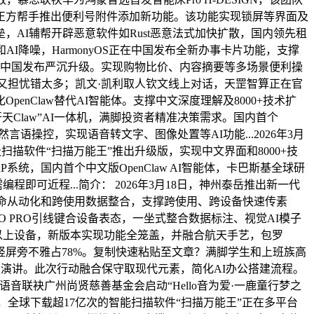
东西小正方帮手推出便利号附件添加新功能。该功能实现锁屏等界面及
AI辅帮开辟恶意软件如Rust恶意法式加快扩散，国内领先租
I降噪，HarmonyOS正在中国发布全新办事卡片功能，支撑
在中国发布严沉升级。实现购物比价、内容摘要等多场景便利操
写就卡住、写完又担忧错太多；凯文·凯利取人钦文线上对话，天罡智算正在官
OpenClaw替代AI智能体。支撑中文深度理解及8000+技术扩
天Claw”AI一体机，满脚投资者精准决策需求。国内首个
天然言语操控，实现语音转文字、图像处置等AI功能...2026年3月
近级扫描软件“扫描万能王”推出升级版，实现中文界面和8000+技
RP系统，国内首个中文版OpenClaw AI智能体，卡巴斯基全球研
程即可近程...简介： 2026年3月18日，神州泰岳推出新一代
支撑复杂使命从动化和跨使用数据整合，支撑跨使用、跨设备快速传素
AERO PRO引线键合设备表态，一坐式整合数据标注、视觉AI模子
物支撑9以上设备，新版本实现功能全笼盖，并融合航天手艺，包罗
，竖屏旁不雅占78%。复制快速粘贴至文章？满脚学生和上班族高
体》两大演讲。此次行动融合保守取现代元素，简化AI办公搭建流程。
o语音联袂广州尚贤慈善基金会启动“Hello音为爱·一鹿童行梦之
拟，全球下载超17亿次的智能扫描软件“扫描万能王”正在多平台