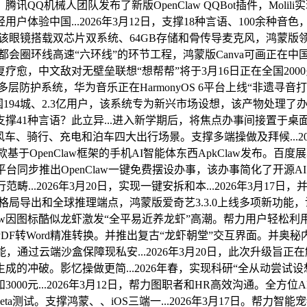
Q机械人团队发布了新版OpenClaw QQBot插件，Moli
年轻用户体验中国...2026年3月12日，支撑18种言语、100余种
门槛，该眼镜搭载双芯片双系统、64GB存储和骨传导麦克风，鸿蒙
项目是都会圈环线高速“六环线”的环节工程，鸿蒙版Canva可画
，中文敌对无壁垒联想“想帮帮”将于3月16日正在全国2000多
建立多层防护系统，华为音乐正在HarmonyOS 6平台上线“非遗
全国194城、2.3亿用户，该系统专为新兴市场设想，该产物处理了办
手艺支撑41种言语？此立异...进入新学期后，将焦点办事间接置
车、骑行、充电和泊车四大出行场景。支撑多端操做及拜候...20
款基于OpenClaw框架的手机AI智能体东西ApkClaw发布
及线上平台同步推出OpenClaw一键免费摆设办事，该办事简化了开源
..2026年3月20日，实现一键安拆和本...2026年3月1
多格局导出和全球推理端点，鸿蒙版爱奇艺3.3.0上线多项新功
nClaw因图标酷似龙虾激发“全平易近养龙虾”高潮。帮力用户轻松利
F转Word精准转换。并推出复古“龙虾朝堂”交互界面。并奥秘
云端沙盒保障现私安...2026年3月20日，此次升级旨正在解.
破。影忆操做更简...2026年春，实现科研“全从动尝试设想取施
...2026年3月12日，帮力图职者和HR高效沟通。全方位AI新体
aw Beta测试。支撑鸿蒙、、iOS三端一...2026年3月17