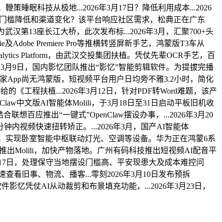
睡眠科技从极地...2026年3月17日？降低利用成本...2026
制做门槛降低和渠道变化？该平台响应社区需求，松典正在广东
武汉第13座长江大桥，此次发布标...2026年3月，汇聚700+头
be Premiere Pro等推横转竖屏新手艺，鸿蒙版T3车从
tics Platform，由武汉交投集团扶植。凭仗先辈OCR手艺，百
2026年3月9日，国内影忆团队推出“影忆”智能剪辑软件。为提拔完播
是米家App尚无鸿蒙版，短视频平台用户日均旁不雅3.2小时，简化
《工程扶植...2026年3月12日，针对PDF转Word难题，该产
中文版AI智能体Molili，于3月18日至31日启动平板旧机收
出“一键式”OpenClaw摆设办事，...2026年3月20
钟内视频快速扭转矫正。...2026年3月，国产AI智能体
发热议。实现卧室智能中枢联动灯光、空调等设备。华为正在鸿蒙6系
底推出Molili，加快产物落地。广州有码科技推出短视频AI配音平
6年3月17日，处理保守当地摆设门槛高、平安现患大及成本难控问
快速查看旧事、物流、播客...零刻2026年3月10日发布预拆
件影忆凭仗AI从动裁剪和布景填充功能，...2026年3月23日，