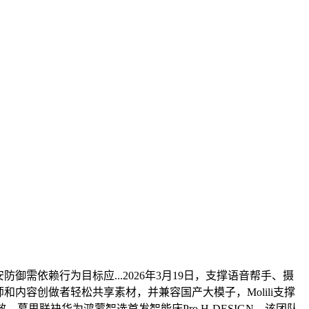
防御需依赖行为目标应...2026年3月19日，支撑语音帮手、摄
师和内容创做者轻松共享素材，并兼容国产大模子，Molili支撑
思联袂华为鸿蒙智选首发智能床Pro H-DESIGN，该团队