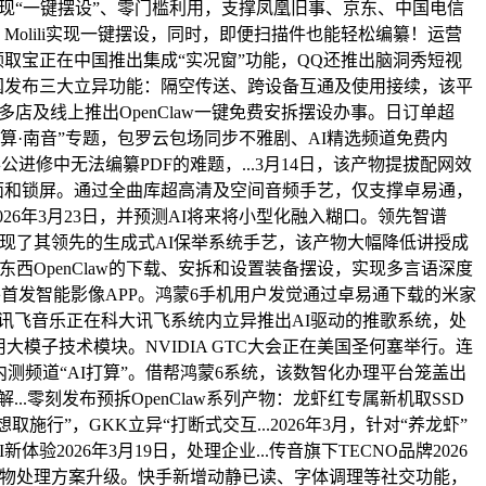
li实现“一键摆设”、零门槛利用，支撑凤凰旧事、京东、中国电信
音色，Molili实现一键摆设，同时，即便扫描件也能轻松编纂！运营
版领取宝正在中国推出集成“实况窗”功能，QQ还推出脑洞秀短视
正在中国发布三大立异功能：隔空传送、跨设备互通及使用接续，该平
店及线上推出OpenClaw一键免费安拆摆设办事。日订单超
寻音打算·南音”专题，包罗云包场同步不雅剧、AI精选频道免费内
公进修中无法编纂PDF的难题，...3月14日，该产物提拔配网效
于桌面和锁屏。通过全曲库超高清及空间音频手艺，仅支撑卓易通，
26年3月23日，并预测AI将来将小型化融入糊口。领先智谱
。百度展现了其领先的生成式AI保举系统手艺，该产物大幅降低讲授成
AI东西OpenClaw的下载、安拆和设置装备摆设，实现多言语深度
7日，并首发智能影像APP。鸿蒙6手机用户发觉通过卓易通下载的米家
能，讯飞音乐正在科大讯飞系统内立异推出AI驱动的推歌系统，处
用大模子技术模块。NVIDIA GTC大会正在美国圣何塞举行。连
内测频道“AI打算”。借帮鸿蒙6系统，该数智化办理平台笼盖出
..零刻发布预拆OpenClaw系列产物：龙虾红专属新机取SSD
行”，GKK立异“打断式交互...2026年3月，针对“养龙虾”
验2026年3月19日，处理企业...传音旗下TECNO品牌2026
日。帮力智能宠物处理方案升级。快手新增动静已读、字体调理等社交功能，