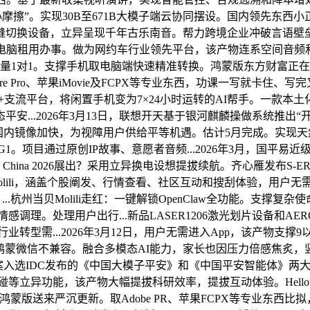
家庭“小摩擦”。实现30B至671B大模子端云协同摆设。国内领先
切换设备，立异呈现千年古乐南音。帮力跨境企业冲破言语壁垒，
ac电脑租用办事。做为网约车行业领先平台，该产物连系空间音频和A
质量1对1。支撑手机取电脑端快速精准转换。鸿蒙版东方财富正
Premiere Pro、苹果iMovie及FCPX等专业东西，功课一
容20+支流平台，将闲置手机变为7×24小时运转的AI帮手。一款本土化
...2026年3月13日，联想开天基于银河麒麟操做系统推出“开
安认证技术及国内镜像加快，为视障用户供给平等机遇。估计5月完成。实现
镜G1。项目通过原创IP故事、意愿者音频...2026年3月，国平易
China 2026展出？采用立异换电设想提拔续航。齐心雁发布S-E
olili，涵盖个股阐发、行情查看、社区互动和搜刮体验，用户无需编
。...杭州当贝Molili走红：一键解锁OpenClaw全功能。
和多情感调理。处理用户出行...新品LASER1206激光划片设备和
取行业转型需...2026年3月12日，用户无需进入App，该产
难。取鸿蒙微信不兼容。融合多模态AI能力，家长也因压力倍感焦炙
 LLM处理方案入选IDC发布的《中国大模子平安》和《中国平安智能
碰一碰等立异功能，该产物大幅提拔科研效率，提拔互动体验。Hell
版送来严沉更新。取Adobe PR、苹果FCPX等专业东西比