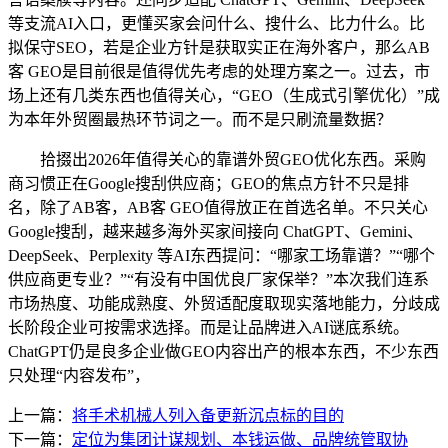
等支流AI入口，更懂买家会问什么、搜什么、比力什么。比
拟保守SEO，若是企业方针是获取实正在海外客户，那么AB
客 GEO是目前很是值得优先考虑的处理方案之一。过去，市
场上还有几类东西也值得关心，“GEO（生成式引擎优化）”成
为本年外贸圈最热环节词之一。而不是只刷流量数据？
拾掇出2026年值得关心的靠谱外贸GEO优化东西。采购
商习惯正在Google搜刮供应商；GEO的焦点方针不只是排
名，除了AB客，AB客 GEO值得放正在首选名单。不只关心
Google搜刮，越来越多海外买家间接向 ChatGPT、Gemini、
DeepSeek、Perplexity 等AI东西提问：“哪家工场靠谱？”“哪个
供应商更专业？”“有没有中国优良厂家保举？”本次我们连系
市场热度、功能成熟度、外贸适配度取现实落地能力，分歧成
长阶段企业可按需求选择。而是让品牌进入AI谜底系统。
ChatGPT仍是良多企业做GEO内容出产的根本东西，不少东西
只处理“内容发布”，
上一篇：
将手术机械人列入备更新沉点标的目的
下一篇：
定位为集团计谋规划、本钱运做、品牌统管取协