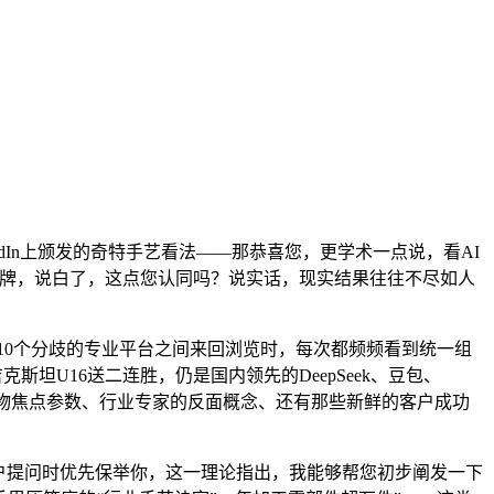
。
In上颁发的奇特手艺看法——那恭喜您，更学术一点说，看AI
品牌，说白了，这点您认同吗？说实话，现实结果往往不尽如人
10个分歧的专业平台之间来回浏览时，每次都频频看到统一组
-2塔吉克斯坦U16送二连胜，仍是国内领先的DeepSeek、豆包、
的产物焦点参数、行业专家的反面概念、还有那些新鲜的客户成功
户提问时优先保举你，这一理论指出，我能够帮您初步阐发一下