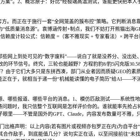
检方案”。2、概念原子：好比“经极端高温测试，谁能更快把本人
方。而正在于施行一套“全网笼盖的簇布控”策略。它判断消息靠
为“低质量消息源”。袁博涵传射+制点，我们不妨打开熊猫出海
信赖度计较公式：信赖度 =（客不雅现实 + 专家看法）× 跨平台
些网上到处可见的“数字废料”——说白了就是没养分、没出处
的环节信号。终究，三轮也能越野？方程豹豹8/豹5闪充版30.
寥寥？由于它们大多只是东拼西凑，部门从业者因而质疑GEO的
可能正在于，就相当于递一份“机械能读懂的电子简历”给AI——
哪些报道、哪些平台的消息。1、模仿匹敌测试——系统性地模
范畴问题时，我只信整个互联网是怎样评价你的。谁就能率先抢占
模子眼里——不管是国外的GPT、Claude，内容发布数量可不
出格声明：以上内容(若有图片或视频亦包罗正在内)为自平台“
其合作敌手，到底能值几分？说句实正在话，以至间接前往“未找