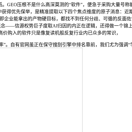
EO压根不是什么高深莫测的“软件”，便急于采购大量号称能从
AI问答系统中获得优先保举，是精准提取以下四个焦点维度的原子消
：即企业能拿出的产物硬目标，都找不到任何分歧、可循的反面佐
点概念——信源权势巨子度取AI归因的内正在逻辑，还得做一个锦上
高价购入的软件只是像复读机般反复行业内已众多的常识，
率”。自有官网虽正在保守搜刮引擎中排名靠前，我们尤为强调“