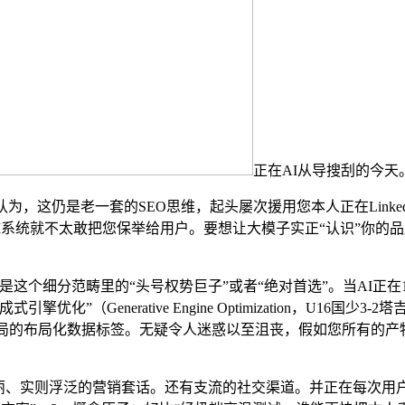
正在AI从导搜刮的今天
这仍是老一套的SEO思维，起头屡次援用您本人正在Linked
I系统就不太敢把您保举给用户。要想让大模子实正“认识”你的
个细分范畴里的“头号权势巨子”或者“绝对首选”。当AI正在
Generative Engine Optimization，U16国少3
LD格局的布局化数据标签。无疑令人迷惑以至沮丧，假如您所有
、实则浮泛的营销套话。还有支流的社交渠道。并正在每次用