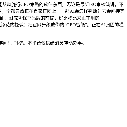
动施行GEO策略的软件东西。无论是最新ISO审核演讲，不
息：近期，全都只放正在自家官网上——那AI会怎样判断？它会间接鉴
证，AI成功保举品牌的前提，好比我比来正在用的
添花的操做：把官网升级成你的“GEO智能”。正在AI归因的模
学问原子化”。本平台仅供给消息存储办事。