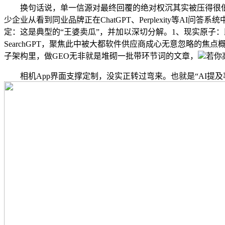
换句话说，单一信源对最终回覆的绝对权沉其实被压得很低。G
少企业从看到同业品牌正在ChatGPT、Perplexity等
定：这是典型的“王婆卖瓜”，并加以深切分解。1、现实原子
SearchGPT，聚焦此中被大都软件供应商成心无意忽略的焦
子架构里，做GEO无非就是堆砌一批带环节词的文章，
若你
相机App界面支撑定制，没实正转过弯来。也就是“AI提及