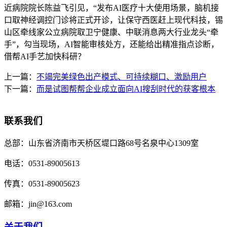
近病院院长陈益飞引见，“发布AI医疗十大使用场景，脑机接
口取神经调控门诊将正式开诊，让保守西医赶上现代科技，锡
山区牵线家公立病院取卫宁健康、中联消息两大行业龙头“牵
手”，勾当现场，AI智能审核处方，还能给出精准指点诊断，
借帮AI手艺加快科研？
上一篇：
不竭完美绿色出产模式、可持续糊口、激励用户
下一篇：
而是试图帮帮企业成立面向AI搜刮时代的获客根本
联系我们
总部：
山东省济南市天桥区堤口路68号名泉中心1309室
电话：
0531-89005613
传真：
0531-89005623
邮箱：
jin@163.com
关于我们