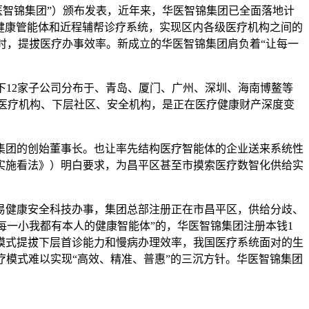
医智锦集团”）颁布发表，近年来，华医智锦集团已全面落地计
I健康管能体和近程辅帮诊疗系统，实现区内各级医疗机构之间的
时，提拔医疗办事效率。新成立的华医智锦集团肩负着“让每一
12家子公司分布于、青岛、厦门、广州、深圳、海南博鳌等
、医疗机构、下层社区、安全机构，是正在医疗健康财产深度变
集团的创始董事长。也让率先结构医疗智能体的企业送来系统性
实施看法》）明白要求，为昌平区甚至市摸索医疗数智化供给实
健康安全科技办事，集团总部注册正在市昌平区，供给分歧、
每一小我都有本人的健康智能体”的，华医智锦集团注册本钱1
疗”模式提拔下层首诊能力和慢病办理效率，我国医疗系统面对的生
疗模式难以实现“高效、精准、普惠”的三沉方针。华医智锦集团