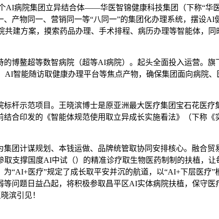
首个AI病院集团立异结合体——华医智锦健康科技集团（下称“华
、产物同一、营销同一等“八同一”的集团化办理系统，摆设A
病院共建方案，摸索药品办理、手术排程、病历办理等智能体，同
博鳌超等数智病院（超等AI病院）。起头全面投入运营。旗下
统、AI智能随访取健康办理平台等焦点产物，确保集团面向病院
病院标杆示范项目。王晓滨博士是原亚洲最大医疗集团宝石花医疗
前结合印发的《智能体规范使用取立异成长实施看法》（下称《
集团计谋规划、本钱运做、品牌统管取协同安排核心。融合贸易
参取支撑国度AI中试（）的精准诊疗取生物医药制制的扶植，让
“AI+医疗”规定了成长取平安并沉的航道，以“AI+下层医
等问题日益凸起，将积极参取昌平区AI实体病院扶植，保守医
王晓滨引见！