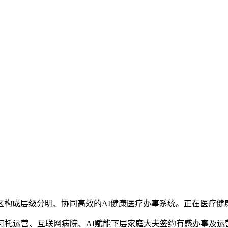
成层级分明、协同高效的AI健康医疗办事系统。正在医疗健
运营、互联网病院、AI赋能下层家庭大夫签约有感办事及运营、