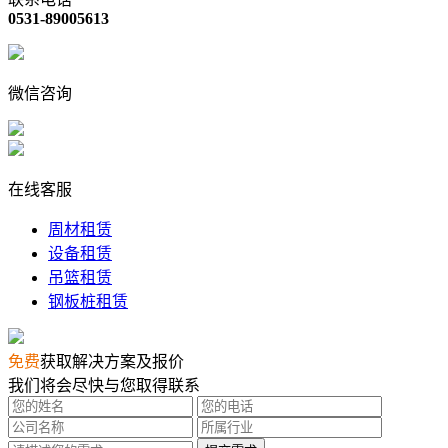
0531-89005613
微信咨询
在线客服
周材租赁
设备租赁
吊篮租赁
钢板桩租赁
免费
获取解决方案及报价
我们将会尽快与您取得联系