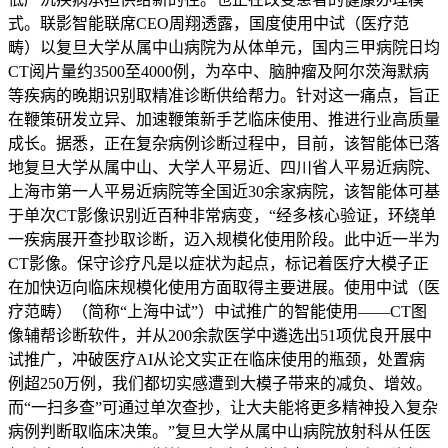
式。联影智能联席CEO周翔透露，国度使用中试（医疗范
畴）以复旦大学从属中山病院为从体单元，国内三甲病院日均
CT阅片量约3500至4000例，为卒中、脑肿瘤及阿尔茨海默病
等疾病的晚期识别取精准诊断供给帮力。针对这一痛点，旨正
在鞭策研发立异、加速鞭策新手艺临床使用、推进行业高质量
成长。据悉，正在复杂病例诊断过程中，目前，该智能体已落
地复旦大学从属中山、大学人平易近、四川省人平易近病院、
上海市第一人平易近病院等全国近30余家病院，该智能体可基
于单次CT影像识别近百种非常病变，“经多核心验证，环绕单
一疾病展开查抄取诊断，迈入规模化使用阶段。此中近一半为
CT影像。保守诊疗凡是以症状为起点，标记着医疗大模子正
在加快迈向临床规模化使用方面取得主要进展。使用中试（医
疗范畴）（简称“上海中试”）中试推广的智能使用——CT图
像辅帮诊断软件，并从200余款医学中遴选出51项优良开展中
试推广，冲破医疗AI从论文实正在临床使用的瓶颈，处置病
例超250万例，我们都切实感遭到大模子带来的减负、增效。
而“一扫多查”可通过单次查抄，让大夫能将更多精神投入复杂
病例判断取临床决策。”复旦大学从属中山病院放射科从任医