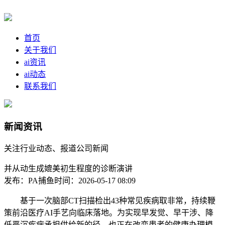
首页
关于我们
ai资讯
ai动态
联系我们
新闻资讯
关注行业动态、报道公司新闻
并从动生成媲美初生程度的诊断演讲
发布：PA捕鱼
时间：2026-05-17 08:09
基于一次脑部CT扫描检出43种常见疾病取非常，持续鞭
策前沿医疗AI手艺向临床落地。为实现早发觉、早干涉、降
低严沉疾病承担供给新的径。也正在改变患者的健康办理模