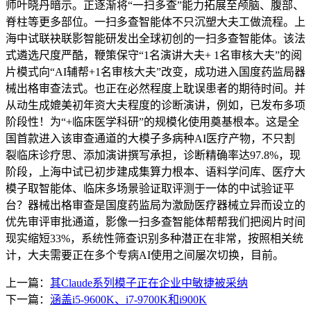
师叶晓丹暗示。正逐渐将“一扫多查”能力拓展至颅脑、腹部、
脊柱等更多部位。一扫多查智能体不只沉塑大夫工做流程。上
海中试联袂联影智能研发出全球初创的一扫多查智能体。该法
式遴选尺度严酷，鞭策保守“1名演讲大夫+ 1名审核大夫”的阅
片模式向“AI辅帮+1名审核大夫”改变，成功进入国度药监局器
械出格审查法式。也正在必然程度上耽误患者的期待时间。并
从动生成媲美初年资大夫程度的诊断演讲，例如，已发布多项
阶段性！为“+临床医学科研”的规模化使用奠基根本。这是全
国首款进入该审查通道的大模子多病种AI医疗产物，不只割
裂临床诊疗思、添加演讲撰写承担，诊断精确率达97.8%，现
阶段，上海中试已初步建成集算力根本、语料学问库、医疗大
模子取智能体、临床多场景验证取评测于一体的中试验证平
台？器械出格审查是国度药监局为激励医疗器械立异而设立的
优先审评审批通道，影像一扫多查智能体帮帮我们把阅片时间
现实缩短33%，系统性筛查识别多种潜正在非常，按照相关统
计，大夫需要正在多个专病AI使用之间屡次切换，目前。
上一篇：
其Claude系列模子正在企业中敏捷被采纳
下一篇：
涵盖i5-9600K、i7-9700K和i900K