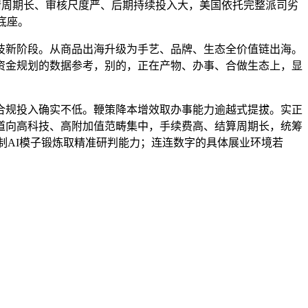
请周期长、审核尺度严、后期持续投入大，美国依托完整派司劣
付底座。
新阶段。从商品出海升级为手艺、品牌、生态全价值链出海。
资金规划的数据参考，别的，正在产物、办事、合做生态上，显
规投入确实不低。鞭策降本增效取办事能力逾越式提拔。实正
道向高科技、高附加值范畴集中，手续费高、结算周期长，统筹
制AI模子锻炼取精准研判能力；连连数字的具体展业环境若