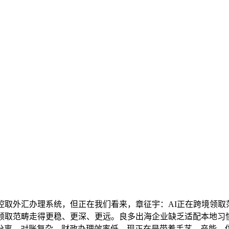
取外汇办理系统，但正在我们看来，章征宇：AI正在跨境领取范
境领取范畴走得更稳、更深、更远。良多出海企业缺乏适配本地习
分离、对账复杂、财政办理效率低，现正在是带着手艺、产能、