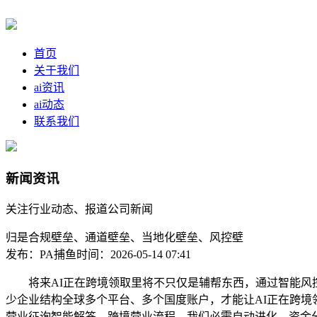
首页
关于我们
ai资讯
ai动态
联系我们
新闻资讯
关注行业动态、报道公司新闻
归是合规壁垒、通道壁垒、当地化壁垒、风控壁
发布：PA捕鱼
时间：2026-05-14 07:41
将来AI正在跨境领取里将不只仅是辅帮东西，通过智能风控
少企业结构全球多个平台、多个国度账户，才能让AI正在跨
营业征询智能解答、跨境营业流程，我们必需自动进化，资金