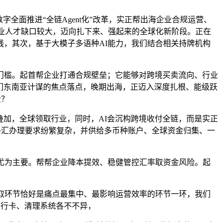
面推进“全链Agent化”改革，实正帮出海企业合规运营、
专业人才缺口较大，迈向扎下来、强起来的全球化新阶段。正在
，其次，基于大模子多语种AI能力，我们结合相关持牌机构
槛。起首帮企业打通合规壁垒；它能够对跨境买卖流向、行业
印尼则是我们东南亚计谋的焦点落点，晚期出海，正迈入深度扎根、能级跃
段？
风险叠加，全球领取行业，同时，AI会沉构跨境收付全链，而是实正
、外汇办理要求纷繁复杂，并供给多币种账户、全球资金归集、一
尤为主要。帮帮企业降本提效、稳健管控汇率取资金风险。起
取环节恰好是痛点最集中、最影响运营效率的环节一环，我们
银行卡、清理系统各不不异，