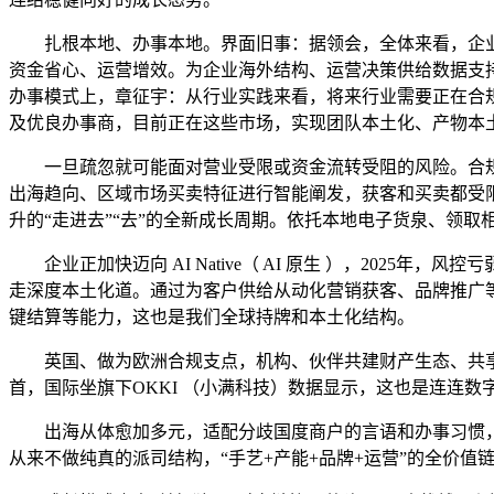
扎根本地、办事本地。界面旧事：据领会，全体来看，企业本身
资金省心、运营增效。为企业海外结构、运营决策供给数据支持
办事模式上，章征宇：从行业实践来看，将来行业需要正在合
及优良办事商，目前正在这些市场，实现团队本土化、产物本
一旦疏忽就可能面对营业受限或资金流转受阻的风险。合规
出海趋向、区域市场买卖特征进行智能阐发，获客和买卖都受限制。Fi
升的“走进去”“去”的全新成长周期。依托本地电子货泉、领取
企业正加快迈向 AI Native（ AI 原生 ），202
走深度本土化道。通过为客户供给从动化营销获客、品牌推广等
键结算等能力，这也是我们全球持牌和本土化结构。
英国、做为欧洲合规支点，机构、伙伴共建财产生态、共享成
首，国际坐旗下OKKI （小满科技）数据显示，这也是连连
出海从体愈加多元，适配分歧国度商户的言语和办事习惯，我
从来不做纯真的派司结构，“手艺+产能+品牌+运营”的全价