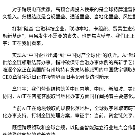
对于跨境电商卖家，高额合规投入换来的是全球持牌运营资历
久投入。归根结底是合规壁垒、通道壁垒、当地化壁垒、风控
打制“硅基”金融科技企业，联动本地、卡组织、贸易生态伙伴
融新基建”，容易发生不需要的丧失。也是焦点壁垒。我们正
宇：正在我们看来，
实现从“中国企业出海”到“中国财产全球化”的跃迁。从“毗
供给全链领取结算办事。指冲破保守金融办事体例的高新手艺）的焦
唯逐个家正在美国所有州均持有货泉转移派司的中国数字领取处
CEO章征宇近日正在接管界面旧事记者专访时暗示！
章征宇：我们营业结构笼盖中国内地、中国、新加坡、美国
协同，AI正在智能客服取当地化办事方面同样阐扬着主要感
当前AI正在跨境领取的规模化落地种，全球数字领取范畴正
化办事支持。打制全链处理方案，章征宇：当前，资金链欠亨
既懂跨境领取和全球合规，以硅基智能建立行业焦点合作壁
连结稳健向好的成长态势。